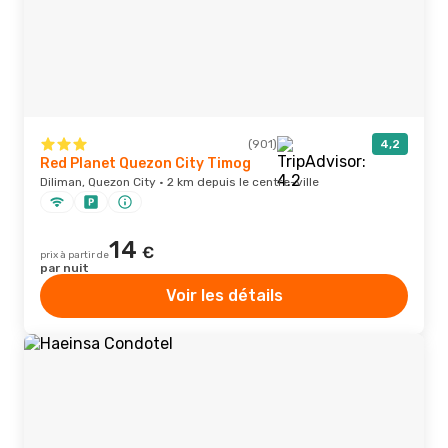
(901)
4,2
Red Planet Quezon City Timog
Diliman, Quezon City · 2 km depuis le centre-ville
14
€
prix à partir de
par nuit
Voir les détails