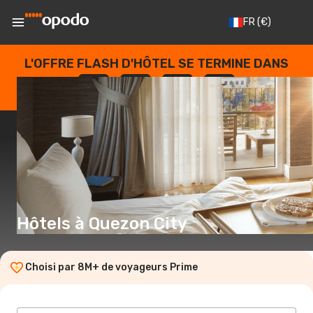
FR
(€)
L'OFFRE FLASH D'HÔTEL SE TERMINE DANS
--
:
--
:
--
:
--
JOURS
HEURES
MINUTES
SECONDES
Hôtels à Quezon City
Choisi par 8M+ de voyageurs Prime