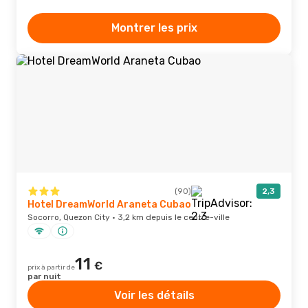
Montrer les prix
(90)
2,3
Hotel DreamWorld Araneta Cubao
Socorro, Quezon City · 3,2 km depuis le centre-ville
11
€
prix à partir de
par nuit
Voir les détails