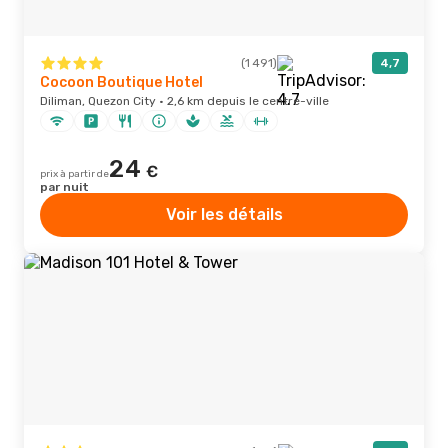
(1 491)
4,7
Cocoon Boutique Hotel
Diliman, Quezon City · 2,6 km depuis le centre-ville
24
€
prix à partir de
par nuit
Voir les détails