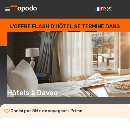
FR
(€)
L'OFFRE FLASH D'HÔTEL SE TERMINE DANS
--
:
--
:
--
:
--
JOURS
HEURES
MINUTES
SECONDES
Hôtels à Davao
Choisi par 8M+ de voyageurs Prime