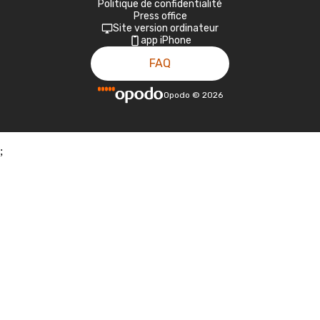
Politique de confidentialité
Press office
Site version ordinateur
app iPhone
FAQ
Opodo
©
2026
;