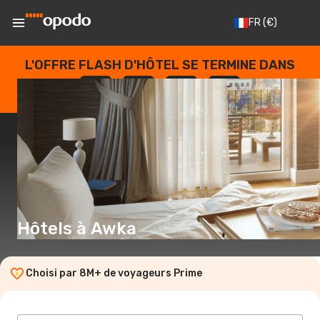
FR
(€)
L'OFFRE FLASH D'HÔTEL SE TERMINE DANS
--
:
--
:
--
:
--
JOURS
HEURES
MINUTES
SECONDES
Hôtels à Awka
Choisi par 8M+ de voyageurs Prime