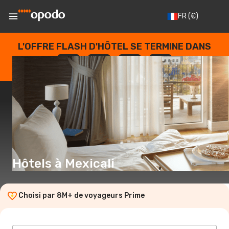
FR
(€)
L'OFFRE FLASH D'HÔTEL SE TERMINE DANS
--
:
--
:
--
:
--
JOURS
HEURES
MINUTES
SECONDES
Hôtels à Mexicali
Choisi par 8M+ de voyageurs Prime