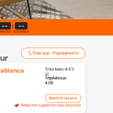
--
:
--
INUTES
SECONDES
Trier par :
Populaires
eur
Très bien
4,1
/5
sablanca
4 309 avis
Montrer les prix
Réduction supplémentaire disponible