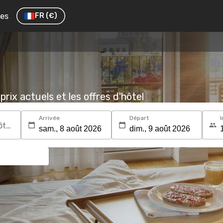
res
FR
(€)
prix actuels et les offres d'hôtel
Arrivée
Départ
I
Recherchez une destination ou un hôtel