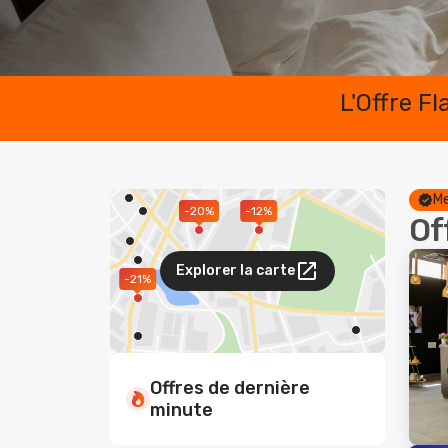
L'Offre F
Me
-12%
-20%
Of
Explorer la carte
-21%
Offres de dernière
minute