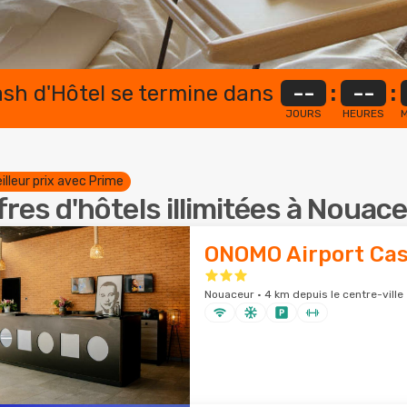
lash d'Hôtel se termine dans
--
:
--
:
JOURS
HEURES
M
illeur prix avec Prime
fres d'hôtels illimitées à Nouac
ONOMO Airport Ca
Nouaceur · 4 km depuis le centre-ville