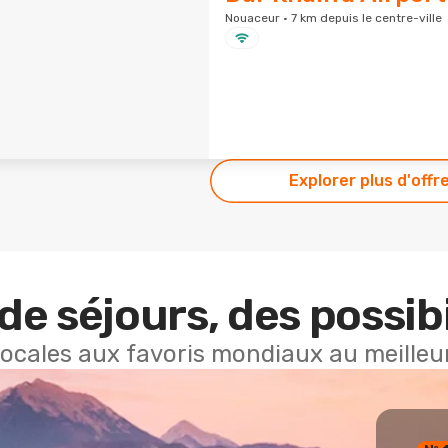
Nouaceur · 7 km depuis le centre-ville
Explorer plus d'offr
de séjours, des possibi
locales aux favoris mondiaux au meilleur