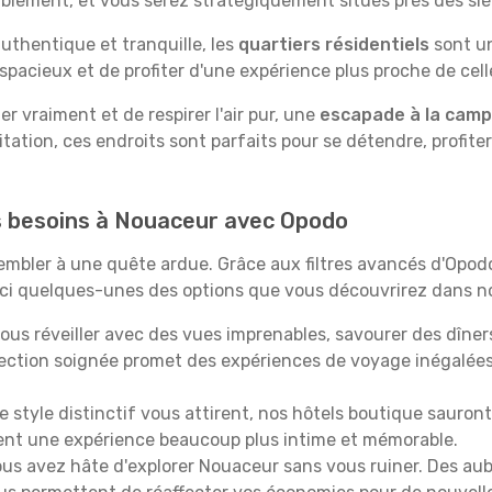
tablement, et vous serez stratégiquement situés près des siè
uthentique et tranquille, les
quartiers résidentiels
sont un
spacieux et de profiter d'une expérience plus proche de cell
 vraiment et de respirer l'air pur, une
escapade à la cam
itation, ces endroits sont parfaits pour se détendre, profiter
os besoins à Nouaceur avec Opodo
ssembler à une quête ardue. Grâce aux filtres avancés d'Opo
oici quelques-unes des options que vous découvrirez dans no
ous réveiller avec des vues imprenables, savourer des dîn
lection soignée promet des expériences de voyage inégalée
 le style distinctif vous attirent, nos hôtels boutique sauro
ffrent une expérience beaucoup plus intime et mémorable.
ous avez hâte d'explorer Nouaceur sans vous ruiner. Des au