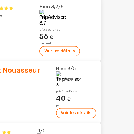
Bien
3,7
/5
le
991 avis
prix à partir de
56
€
par nuit
Voir les détails
Bien
3
/5
t Nouasseur
1 208 avis
prix à partir de
40
€
par nuit
Voir les détails
1
/5