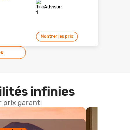
1 avis
Montrer les prix
es
lités infinies
 prix garanti