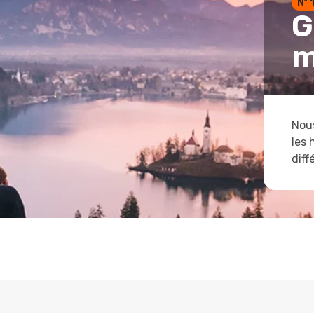
Nº 
G
m
Nous
les 
diff