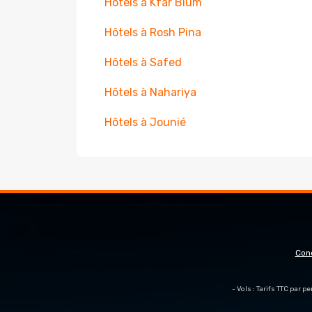
Hôtels à Kfar Blum
Hôtels à Rosh Pina
Hôtels à Safed
Hôtels à Nahariya
Hôtels à Jounié
Con
- Vols : Tarifs TTC par 