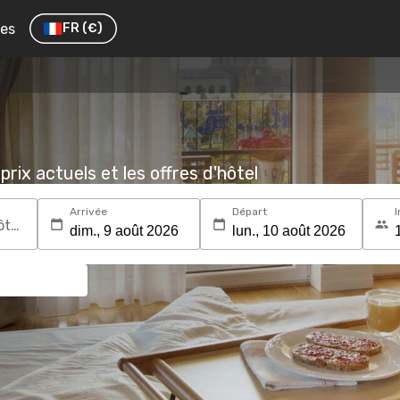
res
FR
(€)
prix actuels et les offres d'hôtel
Arrivée
Départ
I
Recherchez une destination ou un hôtel