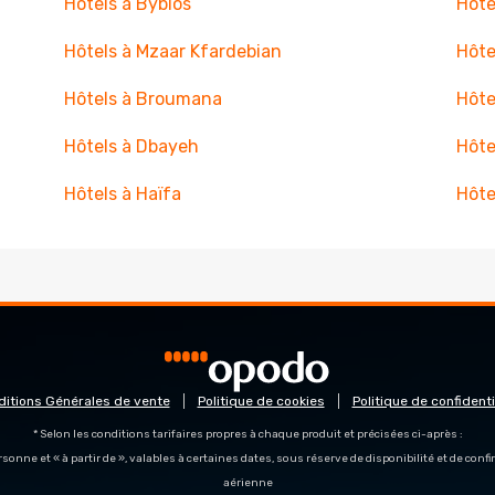
Hôtels à Byblos
Hôte
Hôtels à Mzaar Kfardebian
Hôte
Hôtels à Broumana
Hôte
Hôtels à Dbayeh
Hôte
Hôtels à Haïfa
Hôte
ditions Générales de vente
Politique de cookies
Politique de confidenti
* Selon les conditions tarifaires propres à chaque produit et précisées ci-après :
personne et « à partir de », valables à certaines dates, sous réserve de disponibilité et de con
aérienne