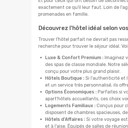
Et pour ceux qui ont besoin de déconnecter
exactement ce qu'il leur faut. Loin de l'ag
promenades en famille.
Découvrez l'hôtel idéal selon v
Trouver l'hôtel parfait ne devrait pas re
recherche pour trouver le séjour idéal. V
Luxe & Confort Premium :
Imaginez v
des spas de classe mondiale. Notre sé
conçu pour votre plus grand plaisir.
Hôtels Boutique :
Si l'authenticité et
et un service très personnalisé, ils o
Options Économiques :
Parfaites si v
apart'hôtels accueillants, ces choix 
Logements Familiaux :
Conçus pour ch
disposent de chambres spacieuses, de c
Hôtels d'Affaires :
Si votre voyage est 
et à l'aise. Équipés de salles de réuni