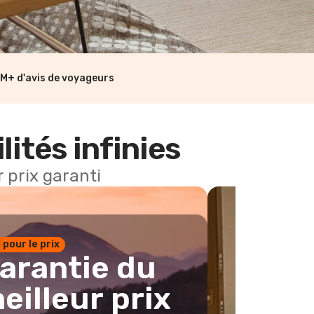
M+ d'avis de voyageurs
lités infinies
 prix garanti
1 pour le prix
arantie du
eilleur prix