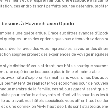
 vraiment et de respirer l'air pur, une
escapade à la cam
itation, ces endroits sont parfaits pour se détendre, profiter
os besoins à Hazmeih avec Opodo
ssembler à une quête ardue. Grâce aux filtres avancés d'Opo
oici quelques-unes des options que vous découvrirez dans no
ous réveiller avec des vues imprenables, savourer des dîn
lection soignée promet des expériences de voyage inégalée
 le style distinctif vous attirent, nos hôtels boutique sauro
ffrent une expérience beaucoup plus intime et mémorable.
ous avez hâte d'explorer Hazmeih sans vous ruiner. Des au
vous permettent de réaffecter vos économies pour de nouvell
aque membre de la famille, ces séjours garantissent que ch
lubs pour enfants attrayants et d'activités pour tous les 
lié au travail, nos hôtels spécialisés vous offrent tout ce d
on et d'une connexion Wi-Fi haut débit, ils sont stratégique