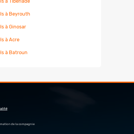
ls à Tibériade
ls à Beyrouth
ls à Ginosar
ls à Acre
ls à Batroun
alité
firmation de la compagnie