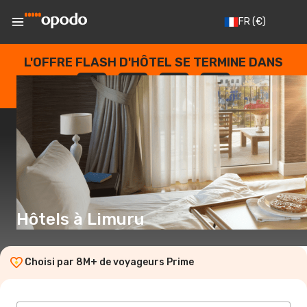
FR
(€)
L'OFFRE FLASH D'HÔTEL SE TERMINE DANS
--
:
--
:
--
:
--
JOURS
HEURES
MINUTES
SECONDES
Hôtels à Limuru
Choisi par 8M+ de voyageurs Prime