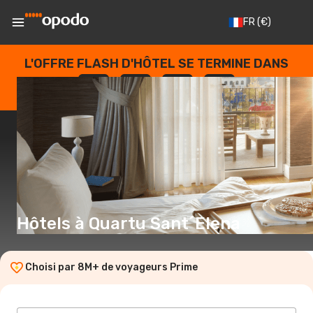
FR
(€)
L'OFFRE FLASH D'HÔTEL SE TERMINE DANS
--
:
--
:
--
:
--
JOURS
HEURES
MINUTES
SECONDES
Hôtels à Quartu Sant´Elena
Choisi par 8M+ de voyageurs Prime