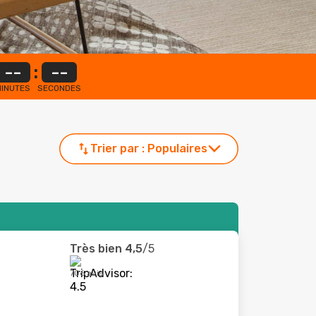
--
:
--
INUTES
SECONDES
Trier par :
Populaires
Très bien
4,5
/5
706 avis