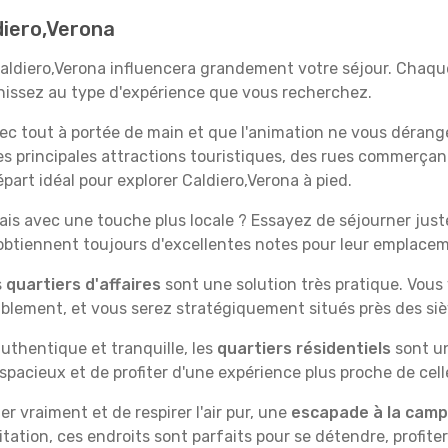
diero,Verona
Caldiero,Verona influencera grandement votre séjour. Chaque
échissez au type d'expérience que vous recherchez.
vec tout à portée de main et que l'animation ne vous dérang
des principales attractions touristiques, des rues commer
part idéal pour explorer Caldiero,Verona à pied.
is avec une touche plus locale ? Essayez de séjourner juste 
 obtiennent toujours d'excellentes notes pour leur emplace
s
quartiers d'affaires
sont une solution très pratique. Vous
tablement, et vous serez stratégiquement situés près des siè
uthentique et tranquille, les
quartiers résidentiels
sont un
spacieux et de profiter d'une expérience plus proche de cell
 vraiment et de respirer l'air pur, une
escapade à la cam
itation, ces endroits sont parfaits pour se détendre, profiter