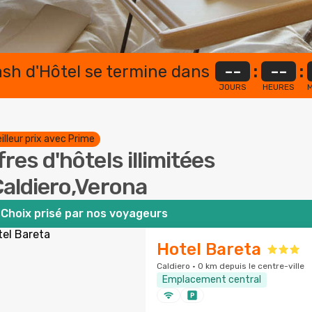
lash d'Hôtel se termine dans
--
:
--
:
JOURS
HEURES
M
illeur prix avec Prime
fres d'hôtels illimitées
Caldiero,Verona
Choix prisé par nos voyageurs
Hotel Bareta
Caldiero · 0 km depuis le centre-ville
Emplacement central