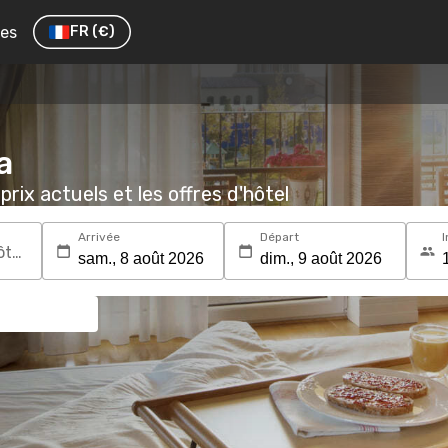
res
FR
(€)
a
prix actuels et les offres d'hôtel
Arrivée
Départ
I
Recherchez une destination ou un hôtel