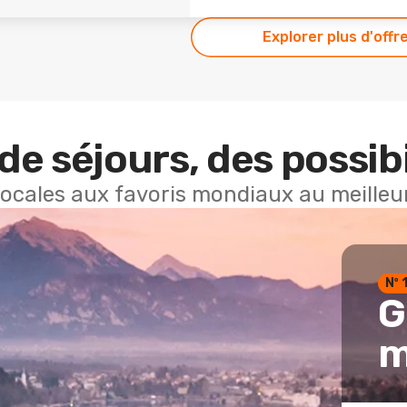
Explorer plus d'offr
de séjours, des possibi
locales aux favoris mondiaux au meilleur
Nº 
G
m