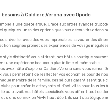
os besoins à Caldiero,Verona avec Opodo
ssembler à une quête ardue. Grâce aux filtres avancés d'Opo
oici quelques-unes des options que vous découvrirez dans no
ous réveiller avec des vues imprenables, savourer des dîn
lection soignée promet des expériences de voyage inégalée
 le style distinctif vous attirent, nos hôtels boutique sauro
ffrent une expérience beaucoup plus intime et mémorable.
ous avez hâte d'explorer Caldiero,Verona sans vous ruiner.
oix vous permettent de réaffecter vos économies pour de nou
aque membre de la famille, ces séjours garantissent que ch
lubs pour enfants attrayants et d'activités pour tous les 
lié au travail, nos hôtels spécialisés vous offrent tout ce d
on et d'une connexion Wi-Fi haut débit, ils sont stratégique