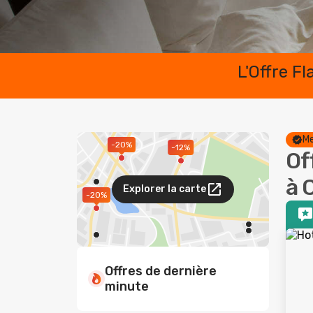
L'Offre F
Me
-20%
-12%
Of
à 
Explorer la carte
-20%
Offres de dernière
minute