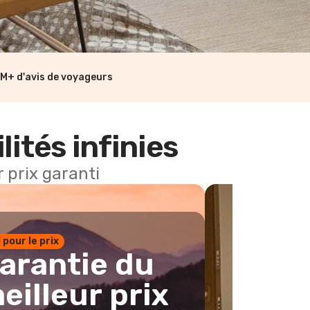
M+ d'avis de voyageurs
lités infinies
 prix garanti
1 pour le prix
arantie du
eilleur prix