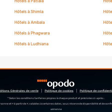
Hôtels à Patiala
Hôte
Hôtels à Shimla
Hôte
Hôtels à Ambala
Hôte
Hôtels à Phagwara
Hôte
Hôtels à Ludhiana
Hôte
ditions Générales de vente
Politique de cookies
Politique de confidenti
* Selon les conditions tarifaires propres à chaque produit et précisées ci-après :
personne et « à partir de », valables à certaines dates, sous réserve de disponibilité et de con
aérienne