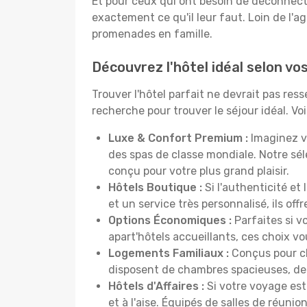
Et pour ceux qui ont besoin de déconnecter
exactement ce qu'il leur faut. Loin de l'ag
promenades en famille.
Découvrez l'hôtel idéal selon vo
Trouver l'hôtel parfait ne devrait pas re
recherche pour trouver le séjour idéal. V
Luxe & Confort Premium :
Imaginez v
des spas de classe mondiale. Notre sé
conçu pour votre plus grand plaisir.
Hôtels Boutique :
Si l'authenticité et
et un service très personnalisé, ils o
Options Économiques :
Parfaites si v
apart'hôtels accueillants, ces choix 
Logements Familiaux :
Conçus pour ch
disposent de chambres spacieuses, de c
Hôtels d'Affaires :
Si votre voyage est 
et à l'aise. Équipés de salles de réuni