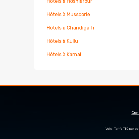
Hôtels à Hoshiarpur
Hôtels à Mussoorie
Hôtels à Chandigarh
Hôtels à Kullu
Hôtels à Karnal
Con
- Vols : Tarifs TTC par 