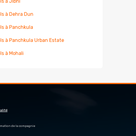
ls à Jibhi
ls à Dehra Dun
ls à Panchkula
ls à Panchkula Urban Estate
ls à Mohali
alité
firmation de la compagnie