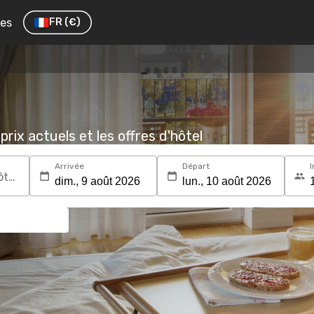
res
FR
(€)
prix actuels et les offres d'hôtel
Arrivée
Départ
I
Recherchez une destination ou un hôtel