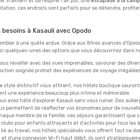
 vraiment et de respirer l'air pur, une
escapade à la cam
itation, ces endroits sont parfaits pour se détendre, profiter
s besoins à Kasauli avec Opodo
ssembler à une quête ardue. Grâce aux filtres avancés d'Opo
oici quelques-unes des options que vous découvrirez dans no
ous réveiller avec des vues imprenables, savourer des dîn
lection soignée promet des expériences de voyage inégalée
 le style distinctif vous attirent, nos hôtels boutique sauro
ffrent une expérience beaucoup plus intime et mémorable.
ous avez hâte d'explorer Kasauli sans vous ruiner. Des aube
vous permettent de réaffecter vos économies pour de nouvell
aque membre de la famille, ces séjours garantissent que ch
lubs pour enfants attrayants et d'activités pour tous les 
lié au travail, nos hôtels spécialisés vous offrent tout ce d
on et d'une connexion Wi-Fi haut débit, ils sont stratégique