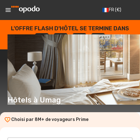
FR
(€)
L'OFFRE FLASH D'HÔTEL SE TERMINE DANS
--
:
--
:
--
:
--
JOURS
HEURES
MINUTES
SECONDES
Hôtels à Umag
Choisi par 8M+ de voyageurs Prime