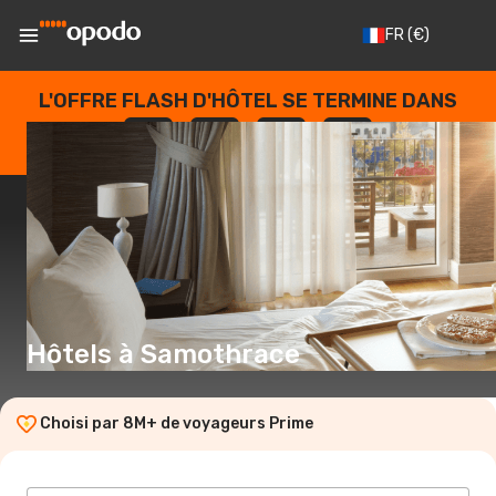
FR
(€)
L'OFFRE FLASH D'HÔTEL SE TERMINE DANS
--
:
--
:
--
:
--
JOURS
HEURES
MINUTES
SECONDES
Hôtels à Samothrace
Choisi par 8M+ de voyageurs Prime