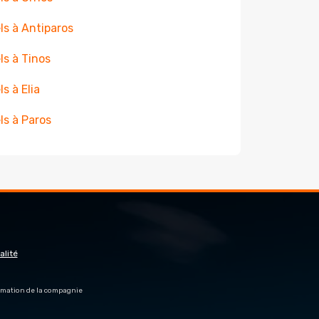
ls à Antiparos
ls à Tinos
ls à Elia
ls à Paros
alité
firmation de la compagnie