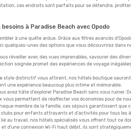
itation, ces endroits sont parfaits pour se détendre, profiter
os besoins à Paradise Beach avec Opodo
ssembler à une quête ardue. Grâce aux filtres avancés d'Opo
oici quelques-unes des options que vous découvrirez dans no
ous réveiller avec des vues imprenables, savourer des dîn
lection soignée promet des expériences de voyage inégalée
 le style distinctif vous attirent, nos hôtels boutique sauro
ffrent une expérience beaucoup plus intime et mémorable.
ous avez hâte d'explorer Paradise Beach sans vous ruiner. 
oix vous permettent de réaffecter vos économies pour de nou
aque membre de la famille, ces séjours garantissent que ch
lubs pour enfants attrayants et d'activités pour tous les 
lié au travail, nos hôtels spécialisés vous offrent tout ce d
on et d'une connexion Wi-Fi haut débit, ils sont stratégique