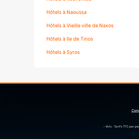
Hôtels à Naoussa
Hôtels à Vieille ville de Naxos
Hôtels à Ile de Tinos
Hôtels à Syros
Con
- Vols : Tarifs TTC par 