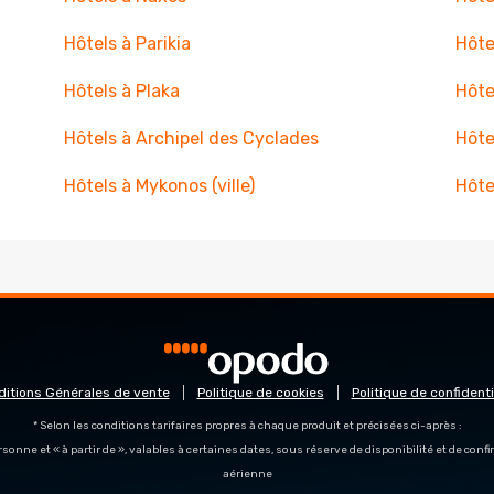
Hôtels à Parikia
Hôte
Hôtels à Plaka
Hôte
Hôtels à Archipel des Cyclades
Hôte
Hôtels à Mykonos (ville)
Hôte
ditions Générales de vente
Politique de cookies
Politique de confidenti
* Selon les conditions tarifaires propres à chaque produit et précisées ci-après :
personne et « à partir de », valables à certaines dates, sous réserve de disponibilité et de con
aérienne