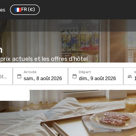
res
FR
(€)
h
prix actuels et les offres d'hôtel
Arrivée
Départ
I
Recherchez une destination ou un hôtel