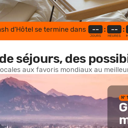
lash d'Hôtel se termine dans
--
:
--
:
JOURS
HEURES
M
de séjours, des possibi
locales aux favoris mondiaux au meilleur
Nº 
G
m