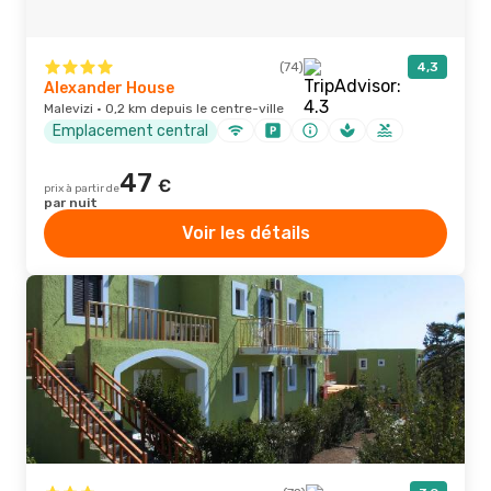
(74)
4,3
Alexander House
Malevizi · 0,2 km depuis le centre-ville
Emplacement central
47
€
prix à partir de
par nuit
Voir les détails