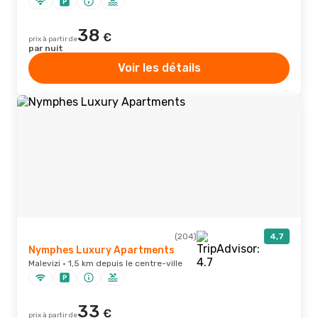
38
€
prix à partir de
par nuit
Voir les détails
(204)
4,7
Nymphes Luxury Apartments
Malevizi · 1,5 km depuis le centre-ville
33
€
prix à partir de