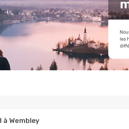
m
Nous
les 
diff
al à Wembley