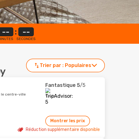
--
:
--
INUTES
SECONDES
Trier par :
Populaires
ey
Fantastique
5
/5
le centre-ville
1 avis
Montrer les prix
Réduction supplémentaire disponible