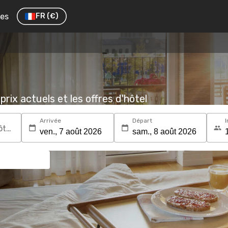
res
FR
(€)
prix actuels et les offres d'hôtel
Arrivée
Départ
I
Recherchez une destination ou un hôtel