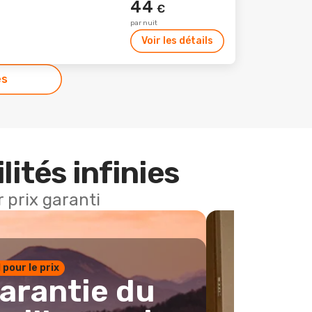
44
€
par nuit
Voir les détails
es
lités infinies
 prix garanti
1 pour le prix
arantie du