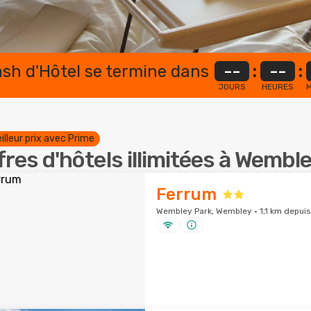
lash d'Hôtel se termine dans
--
:
--
:
JOURS
HEURES
M
illeur prix avec Prime
fres d'hôtels illimitées à Wembl
Ferrum
Wembley Park, Wembley · 1,1 km depuis 