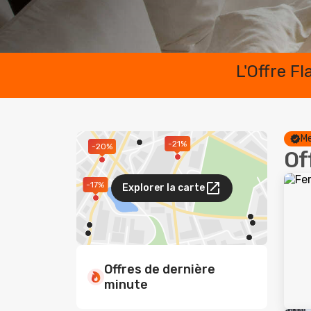
L'Offre F
Me
-21%
-20%
Of
-17%
Explorer la carte
Offres de dernière
minute