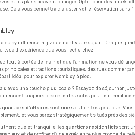
évus et les plans peuvent changer. Opter pour des hôtels off
euse. Cela vous permettra d'ajuster votre réservation sans 
mbley
Wembley influencera grandement votre séjour. Chaque quarti
 au type d'expérience que vous recherchez.
vec tout à portée de main et que l'animation ne vous dérang
des principales attractions touristiques, des rues commer
part idéal pour explorer Wembley à pied.
is avec une touche plus locale ? Essayez de séjourner juste 
 obtiennent toujours d'excellentes notes pour leur emplace
s
quartiers d'affaires
sont une solution très pratique. Vous
tablement, et vous serez stratégiquement situés près des siè
uthentique et tranquille, les
quartiers résidentiels
sont un
spacieux et de profiter d'une expérience plus proche de cell