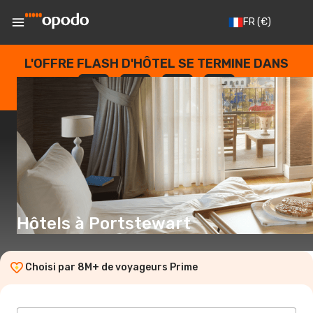
FR
(€)
L'OFFRE FLASH D'HÔTEL SE TERMINE DANS
--
:
--
:
--
:
--
JOURS
HEURES
MINUTES
SECONDES
Hôtels à Portstewart
Choisi par 8M+ de voyageurs Prime