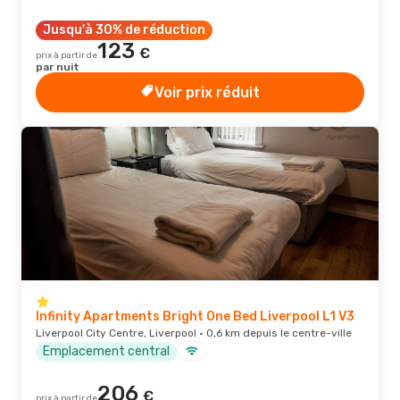
Jusqu'à 30% de réduction
123
€
prix à partir de
par nuit
Voir prix réduit
Infinity Apartments Bright One Bed Liverpool L1 V3
Liverpool City Centre, Liverpool · 0,6 km depuis le centre-ville
Emplacement central
206
€
prix à partir de