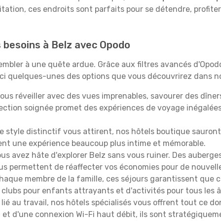
itation, ces endroits sont parfaits pour se détendre, profiter
s besoins à Belz avec Opodo
ssembler à une quête ardue. Grâce aux filtres avancés d'Opo
oici quelques-unes des options que vous découvrirez dans no
ous réveiller avec des vues imprenables, savourer des dîn
lection soignée promet des expériences de voyage inégalée
 le style distinctif vous attirent, nos hôtels boutique sauro
ffrent une expérience beaucoup plus intime et mémorable.
ous avez hâte d'explorer Belz sans vous ruiner. Des auberg
vous permettent de réaffecter vos économies pour de nouvell
aque membre de la famille, ces séjours garantissent que ch
lubs pour enfants attrayants et d'activités pour tous les 
lié au travail, nos hôtels spécialisés vous offrent tout ce d
on et d'une connexion Wi-Fi haut débit, ils sont stratégique