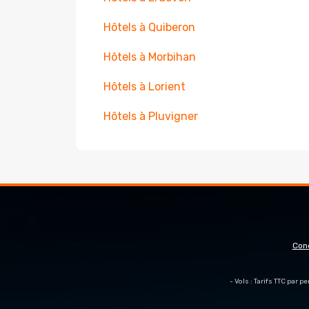
Hôtels à Quiberon
Hôtels à Morbihan
Hôtels à Lorient
Hôtels à Pluvigner
Con
- Vols : Tarifs TTC par 