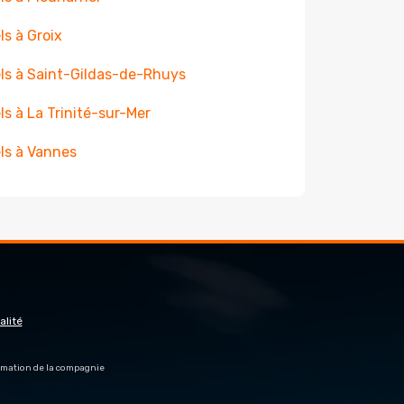
ls à Groix
ls à Saint-Gildas-de-Rhuys
ls à La Trinité-sur-Mer
ls à Vannes
alité
firmation de la compagnie