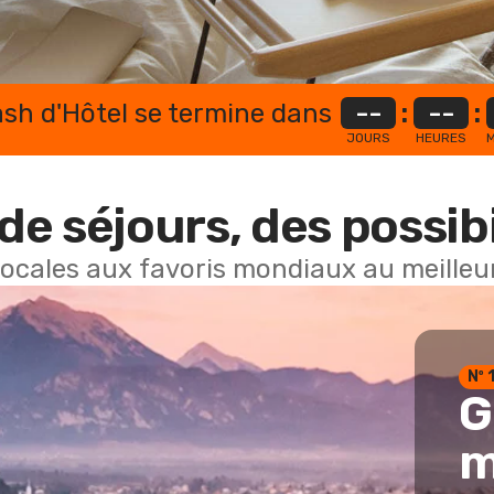
lash d'Hôtel se termine dans
--
:
--
:
JOURS
HEURES
M
de séjours, des possibi
locales aux favoris mondiaux au meilleur
Nº 
G
m