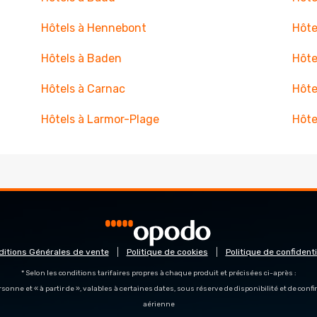
Hôtels à Hennebont
Hôte
Hôtels à Baden
Hôte
Hôtels à Carnac
Hôte
Hôtels à Larmor-Plage
Hôte
ditions Générales de vente
Politique de cookies
Politique de confidenti
* Selon les conditions tarifaires propres à chaque produit et précisées ci-après :
personne et « à partir de », valables à certaines dates, sous réserve de disponibilité et de con
aérienne