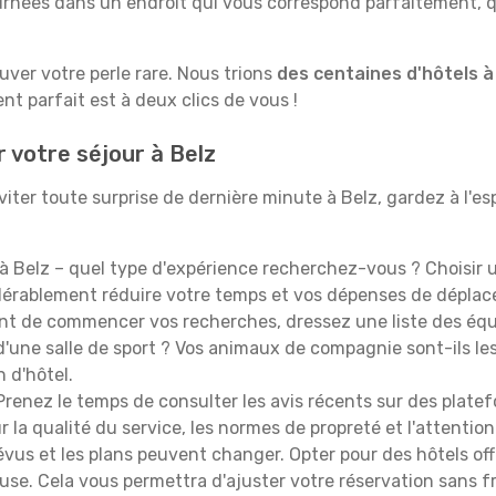
rnées dans un endroit qui vous correspond parfaitement, qu
ouver votre perle rare. Nous trions
des centaines d'hôtels à
t parfait est à deux clics de vous !
 votre séjour à Belz
ter toute surprise de dernière minute à Belz, gardez à l'espr
à Belz – quel type d'expérience recherchez-vous ? Choisir u
idérablement réduire votre temps et vos dépenses de dépla
t de commencer vos recherches, dressez une liste des équi
'une salle de sport ? Vos animaux de compagnie sont-ils les 
n d'hôtel.
renez le temps de consulter les avis récents sur des platef
 la qualité du service, les normes de propreté et l'attention
évus et les plans peuvent changer. Opter pour des hôtels off
euse. Cela vous permettra d'ajuster votre réservation sans 