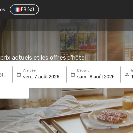
res
FR
(€)
prix actuels et les offres d'hôtel
Arrivée
Départ
I
Recherchez une destination ou un hôtel