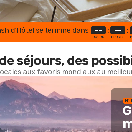
lash d'Hôtel se termine dans
--
:
--
:
JOURS
HEURES
M
de séjours, des possibi
locales aux favoris mondiaux au meilleur
Nº 
G
m