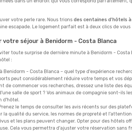
rnées dans un endroit qui vous correspond parfaitement, qu
ouver votre perle rare. Nous trions
des centaines d'hôtels 
aine escapade. Le logement parfait est à deux clics de vous 
r votre séjour à Benidorm - Costa Blanca
viter toute surprise de dernière minute à Benidorm - Costa B
ôtel :
à Benidorm - Costa Blanca – quel type d'expérience recherc
nsports peut considérablement réduire votre temps et vos d
t de commencer vos recherches, dressez une liste des équi
'une salle de sport ? Vos animaux de compagnie sont-ils les 
n d'hôtel.
renez le temps de consulter les avis récents sur des platef
 la qualité du service, les normes de propreté et l'attention
évus et les plans peuvent changer. Opter pour des hôtels off
euse. Cela vous permettra d'ajuster votre réservation sans 