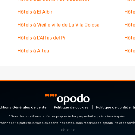
Hôtels à El Albir
Hôte
Hôtels à Vieille ville de La Vila Joiosa
Hôte
Hôtels à L'Alfàs del Pi
Hôte
Hôtels à Altea
Hôte
ditions Générales de vente
Politique de cookies
Politique de confidenti
* Selon les conditions tarifaires propres à chaque produit et précisées ci-après :
personne et « à partir de », valables à certaines dates, sous réserve de disponibilité et de con
aérienne