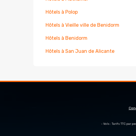
Hôtels à Polop
Hôtels à Vieille ville de Benidorm
Hôtels à Benidorm
Hôtels à San Juan de Alicante
Con
- Vols : Tarifs TTC par 