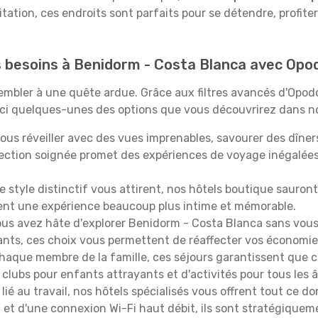
itation, ces endroits sont parfaits pour se détendre, profiter
os besoins à Benidorm - Costa Blanca avec Opo
ssembler à une quête ardue. Grâce aux filtres avancés d'Opo
oici quelques-unes des options que vous découvrirez dans no
ous réveiller avec des vues imprenables, savourer des dîn
lection soignée promet des expériences de voyage inégalée
 le style distinctif vous attirent, nos hôtels boutique sauro
ffrent une expérience beaucoup plus intime et mémorable.
ous avez hâte d'explorer Benidorm - Costa Blanca sans vous
lants, ces choix vous permettent de réaffecter vos économie
aque membre de la famille, ces séjours garantissent que ch
lubs pour enfants attrayants et d'activités pour tous les 
lié au travail, nos hôtels spécialisés vous offrent tout ce d
on et d'une connexion Wi-Fi haut débit, ils sont stratégique