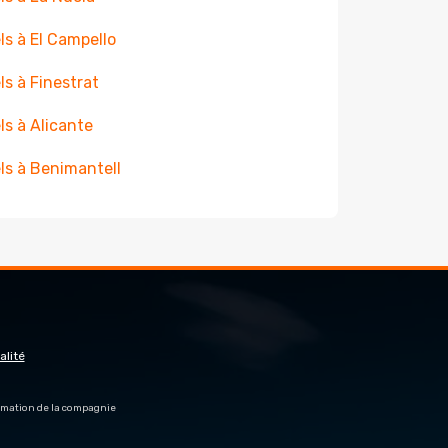
ls à El Campello
ls à Finestrat
ls à Alicante
ls à Benimantell
alité
firmation de la compagnie