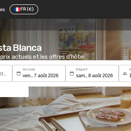
res
FR
(€)
sta Blanca
prix actuels et les offres d'hôtel
Arrivée
Départ
I
Recherchez une destination ou un hôtel