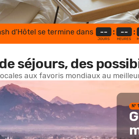
lash d'Hôtel se termine dans
--
:
--
:
JOURS
HEURES
M
de séjours, des possibi
locales aux favoris mondiaux au meilleur
Nº 
G
m