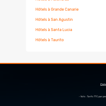
Hôtels à Grande Canarie
Hôtels à San Agustin
Hôtels à Santa Lucia
Hôtels à Taurito
Con
- Vols : Tarifs TTC par 