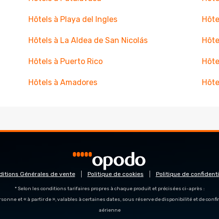
Hôtels à Playa del Ingles
Hôte
Hôtels à La Aldea de San Nicolás
Hôte
Hôtels à Puerto Rico
Hôte
Hôtels à Amadores
Hôte
ditions Générales de vente
Politique de cookies
Politique de confidenti
* Selon les conditions tarifaires propres à chaque produit et précisées ci-après :
personne et « à partir de », valables à certaines dates, sous réserve de disponibilité et de con
aérienne