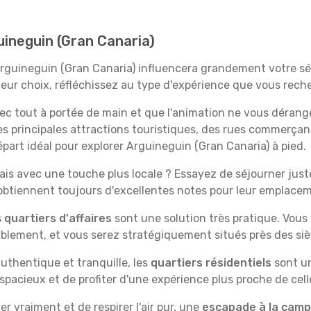
uineguin (Gran Canaria)
 Arguineguin (Gran Canaria) influencera grandement votre sé
lleur choix, réfléchissez au type d'expérience que vous rech
vec tout à portée de main et que l'animation ne vous dérang
des principales attractions touristiques, des rues commer
part idéal pour explorer Arguineguin (Gran Canaria) à pied.
is avec une touche plus locale ? Essayez de séjourner juste 
 obtiennent toujours d'excellentes notes pour leur emplace
s
quartiers d'affaires
sont une solution très pratique. Vous
tablement, et vous serez stratégiquement situés près des siè
uthentique et tranquille, les
quartiers résidentiels
sont un
spacieux et de profiter d'une expérience plus proche de cell
 vraiment et de respirer l'air pur, une
escapade à la cam