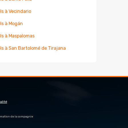
ls à Vecindario
ls à Mogán
ls à Maspalomas
ls à San Bartolomé de Tirajana
alité
firmation de la compagnie