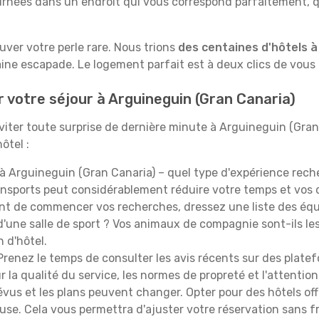
rnées dans un endroit qui vous correspond parfaitement, qu
ouver votre perle rare. Nous trions
des centaines d'hôtels à
aine escapade. Le logement parfait est à deux clics de vous 
r votre séjour à Arguineguin (Gran Canaria)
iter toute surprise de dernière minute à Arguineguin (Gran C
ôtel :
à Arguineguin (Gran Canaria) – quel type d'expérience rech
transports peut considérablement réduire votre temps et vo
t de commencer vos recherches, dressez une liste des équi
'une salle de sport ? Vos animaux de compagnie sont-ils les 
n d'hôtel.
renez le temps de consulter les avis récents sur des platef
 la qualité du service, les normes de propreté et l'attention
évus et les plans peuvent changer. Opter pour des hôtels off
euse. Cela vous permettra d'ajuster votre réservation sans 