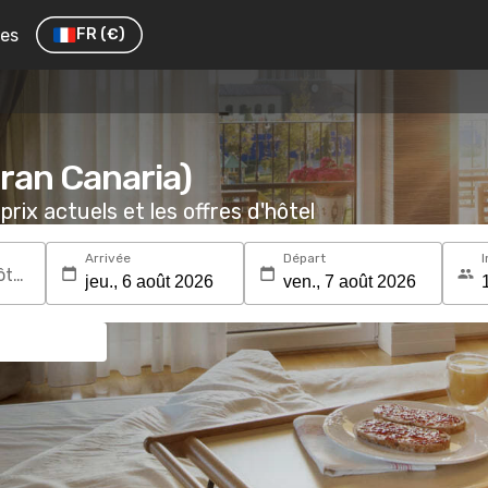
res
FR
(€)
Gran Canaria)
prix actuels et les offres d'hôtel
Arrivée
Départ
I
Recherchez une destination ou un hôtel