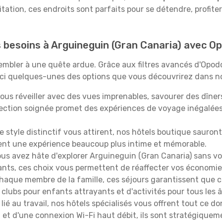
itation, ces endroits sont parfaits pour se détendre, profiter
os besoins à Arguineguin (Gran Canaria) avec O
ssembler à une quête ardue. Grâce aux filtres avancés d'Opo
oici quelques-unes des options que vous découvrirez dans no
ous réveiller avec des vues imprenables, savourer des dîn
lection soignée promet des expériences de voyage inégalée
 le style distinctif vous attirent, nos hôtels boutique sauro
ffrent une expérience beaucoup plus intime et mémorable.
ous avez hâte d'explorer Arguineguin (Gran Canaria) sans v
lants, ces choix vous permettent de réaffecter vos économie
aque membre de la famille, ces séjours garantissent que ch
lubs pour enfants attrayants et d'activités pour tous les 
lié au travail, nos hôtels spécialisés vous offrent tout ce d
on et d'une connexion Wi-Fi haut débit, ils sont stratégique