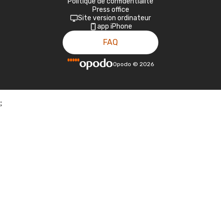
Politique de confidentialité
Press office
Site version ordinateur
app iPhone
FAQ
Opodo
©
2026
;