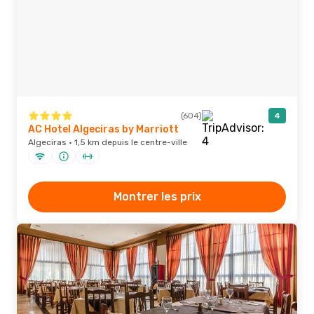
(604)
4
AC Hotel Algeciras by Marriott
Algeciras · 1,5 km depuis le centre-ville
Montrer les prix