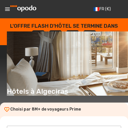
FR
(€)
L'OFFRE FLASH D'HÔTEL SE TERMINE DANS
--
:
--
:
--
:
--
JOURS
HEURES
MINUTES
SECONDES
Hôtels à Algeciras
Choisi par 8M+ de voyageurs Prime