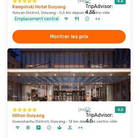
(94)
4,6
Kempinski Hotel Guiyang
Yunyan District, Guiyang · 0,5 km depuis le centre-ville
Emplacement central
Montrer les prix
(35)
4,5
Hilton Guiyang
Guanshanhu District, Guiyang · 12 km depuis le centre-ville