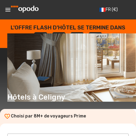
FR
(€)
L'OFFRE FLASH D'HÔTEL SE TERMINE DANS
--
:
--
:
--
:
--
JOURS
HEURES
MINUTES
SECONDES
Hôtels à Celigny
Choisi par 8M+ de voyageurs Prime