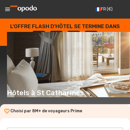
FR
(€)
L'OFFRE FLASH D'HÔTEL SE TERMINE DANS
--
:
--
:
--
:
--
JOURS
HEURES
MINUTES
SECONDES
Hôtels à St Catharines
Choisi par 8M+ de voyageurs Prime