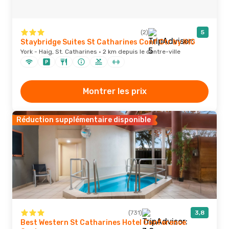
(2)
5
Staybridge Suites St Catharines Conf Ctr by IHG
York - Haig, St. Catharines · 2 km depuis le centre-ville
Montrer les prix
Réduction supplémentaire disponible
(731)
3,8
Best Western St Catharines Hotel Conference