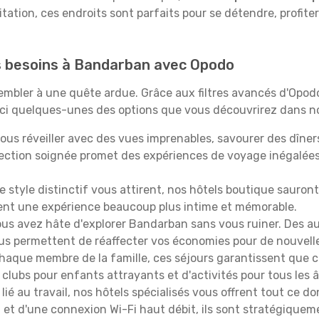
itation, ces endroits sont parfaits pour se détendre, profiter
os besoins à Bandarban avec Opodo
ssembler à une quête ardue. Grâce aux filtres avancés d'Opo
oici quelques-unes des options que vous découvrirez dans no
ous réveiller avec des vues imprenables, savourer des dîn
lection soignée promet des expériences de voyage inégalée
 le style distinctif vous attirent, nos hôtels boutique sauro
ffrent une expérience beaucoup plus intime et mémorable.
ous avez hâte d'explorer Bandarban sans vous ruiner. Des 
vous permettent de réaffecter vos économies pour de nouvell
aque membre de la famille, ces séjours garantissent que ch
lubs pour enfants attrayants et d'activités pour tous les 
lié au travail, nos hôtels spécialisés vous offrent tout ce d
on et d'une connexion Wi-Fi haut débit, ils sont stratégique