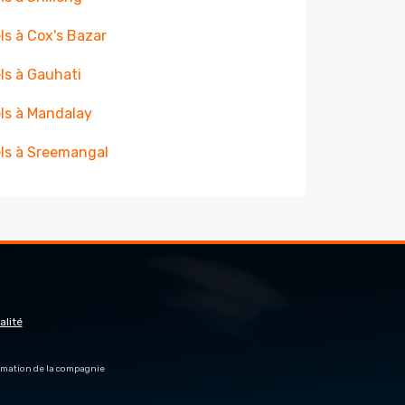
ls à Cox's Bazar
ls à Gauhati
ls à Mandalay
ls à Sreemangal
alité
firmation de la compagnie