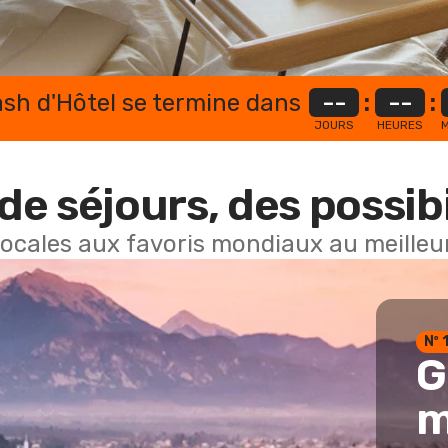
lash d'Hôtel se termine dans
--
:
--
:
JOURS
HEURES
M
de séjours, des possibi
locales aux favoris mondiaux au meilleur
Nº 
G
m