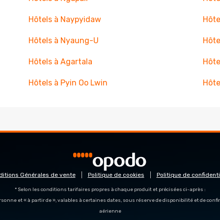
Hôtels à Naypyidaw
Hôte
Hôtels à Nyaung-U
Hôte
Hôtels à Agartala
Hôte
Hôtels à Pyin Oo Lwin
Hôte
ditions Générales de vente
Politique de cookies
Politique de confidenti
* Selon les conditions tarifaires propres à chaque produit et précisées ci-après :
personne et « à partir de », valables à certaines dates, sous réserve de disponibilité et de con
aérienne