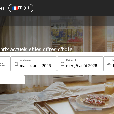
res
FR
(€)
prix actuels et les offres d'hôtel
Arrivée
Départ
I
Recherchez une destination ou un hôtel