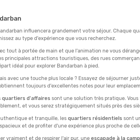
ndarban
 Bandarban influencera grandement votre séjour. Chaque quar
échissez au type d'expérience que vous recherchez.
vec tout à portée de main et que l'animation ne vous dérang
des principales attractions touristiques, des rues commer
part idéal pour explorer Bandarban à pied.
is avec une touche plus locale ? Essayez de séjourner juste 
 obtiennent toujours d'excellentes notes pour leur emplace
s
quartiers d'affaires
sont une solution très pratique. Vous
tablement, et vous serez stratégiquement situés près des siè
uthentique et tranquille, les
quartiers résidentiels
sont un
spacieux et de profiter d'une expérience plus proche de cell
 vraiment et de respirer l'air pur, une
escapade à la cam