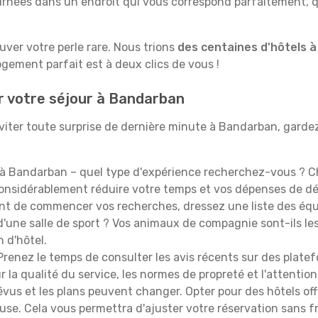
rnées dans un endroit qui vous correspond parfaitement, qu
ouver votre perle rare. Nous trions
des centaines d'hôtels 
ogement parfait est à deux clics de vous !
r votre séjour à Bandarban
iter toute surprise de dernière minute à Bandarban, gardez à
à Bandarban – quel type d'expérience recherchez-vous ? Cho
 considérablement réduire votre temps et vos dépenses de d
t de commencer vos recherches, dressez une liste des équi
'une salle de sport ? Vos animaux de compagnie sont-ils les 
n d'hôtel.
renez le temps de consulter les avis récents sur des platef
 la qualité du service, les normes de propreté et l'attention
évus et les plans peuvent changer. Opter pour des hôtels off
euse. Cela vous permettra d'ajuster votre réservation sans 