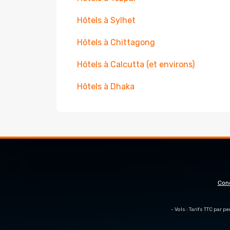
Hôtels à Sylhet
Hôtels à Chittagong
Hôtels à Calcutta (et environs)
Hôtels à Dhaka
Con
- Vols : Tarifs TTC par 