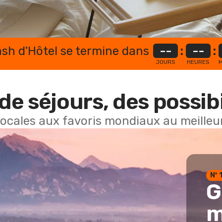
lash d'Hôtel se termine dans
--
:
--
:
JOURS
HEURES
M
de séjours, des possibi
locales aux favoris mondiaux au meilleur
Nº 
G
m