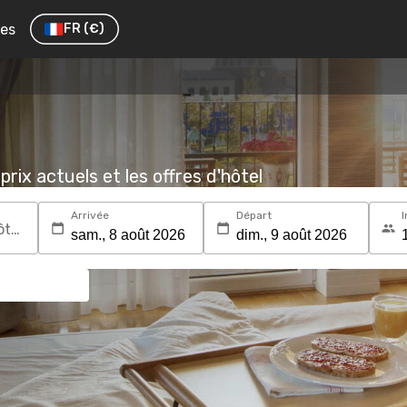
res
FR
(€)
prix actuels et les offres d'hôtel
Arrivée
Départ
I
Recherchez une destination ou un hôtel