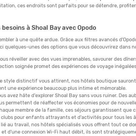
itation, ces endroits sont parfaits pour se détendre, profiter
os besoins à Shoal Bay avec Opodo
ssembler à une quête ardue. Grâce aux filtres avancés d'Opo
oici quelques-unes des options que vous découvrirez dans no
ous réveiller avec des vues imprenables, savourer des dîn
lection soignée promet des expériences de voyage inégalée
 le style distinctif vous attirent, nos hôtels boutique sauro
ffrent une expérience beaucoup plus intime et mémorable.
ous avez hâte d'explorer Shoal Bay sans vous ruiner. Des a
vous permettent de réaffecter vos économies pour de nouvell
aque membre de la famille, ces séjours garantissent que ch
lubs pour enfants attrayants et d'activités pour tous les 
lié au travail, nos hôtels spécialisés vous offrent tout ce d
on et d'une connexion Wi-Fi haut débit, ils sont stratégique