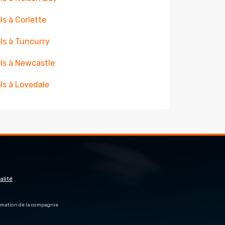
ls à Corlette
ls à Tuncurry
ls à Newcastle
ls à Lovedale
alité
firmation de la compagnie