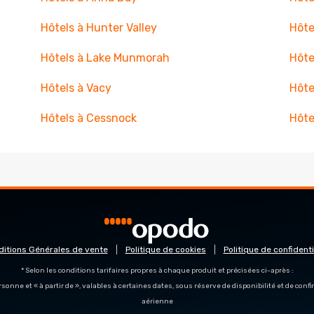
Hôtels à Hunter Valley
Hôte
Hôtels à Lake Munmorah
Hôte
Hôtels à Vacy
Hôte
Hôtels à Cessnock
Hôte
ditions Générales de vente
Politique de cookies
Politique de confidenti
* Selon les conditions tarifaires propres à chaque produit et précisées ci-après :
personne et « à partir de », valables à certaines dates, sous réserve de disponibilité et de con
aérienne