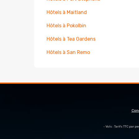
Hôtels à Maitland
Hôtels à Pokolbin
Hôtels à Tea Gardens
Hôtels à San Remo
Con
- Vols : Tarifs TTC par 