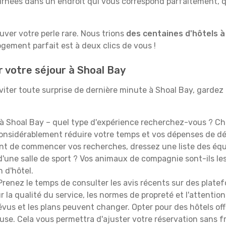
rnées dans un endroit qui vous correspond parfaitement, qu
ouver votre perle rare. Nous trions
des centaines d'hôtels à
ogement parfait est à deux clics de vous !
r votre séjour à Shoal Bay
iter toute surprise de dernière minute à Shoal Bay, gardez à 
à Shoal Bay – quel type d'expérience recherchez-vous ? Choi
 considérablement réduire votre temps et vos dépenses de d
t de commencer vos recherches, dressez une liste des équi
'une salle de sport ? Vos animaux de compagnie sont-ils les 
n d'hôtel.
renez le temps de consulter les avis récents sur des platef
 la qualité du service, les normes de propreté et l'attention
évus et les plans peuvent changer. Opter pour des hôtels off
euse. Cela vous permettra d'ajuster votre réservation sans 