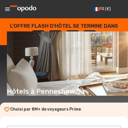
FR
(€)
L'OFFRE FLASH D'HÔTEL SE TERMINE DANS
--
:
--
:
--
:
--
JOURS
HEURES
MINUTES
SECONDES
Hôtels à Penneshaw,Sa
Choisi par 8M+ de voyageurs Prime