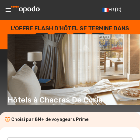
FR
(€)
L'OFFRE FLASH D'HÔTEL SE TERMINE DANS
--
:
--
:
--
:
--
JOURS
HEURES
MINUTES
SECONDES
Hôtels à Chacras De Coria
Choisi par 8M+ de voyageurs Prime