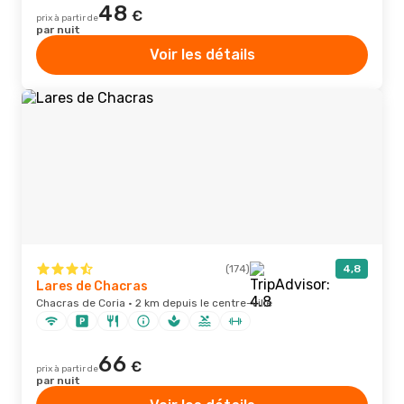
48
€
prix à partir de
par nuit
Voir les détails
(174)
4,8
Lares de Chacras
Chacras de Coria · 2 km depuis le centre-ville
66
€
prix à partir de
par nuit