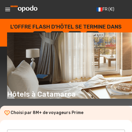
FR
(€)
L'OFFRE FLASH D'HÔTEL SE TERMINE DANS
--
:
--
:
--
:
--
JOURS
HEURES
MINUTES
SECONDES
Hôtels à Catamarca
Choisi par 8M+ de voyageurs Prime