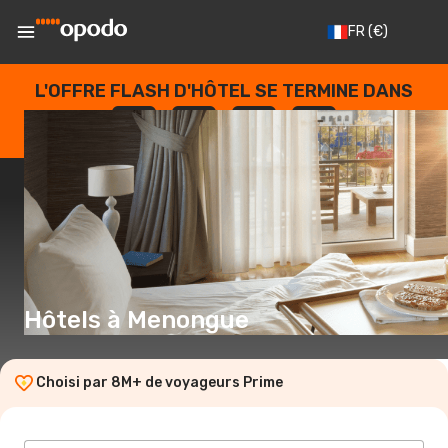
FR
(€)
L'OFFRE FLASH D'HÔTEL SE TERMINE DANS
--
:
--
:
--
:
--
JOURS
HEURES
MINUTES
SECONDES
Hôtels à Menongue
Choisi par 8M+ de voyageurs Prime