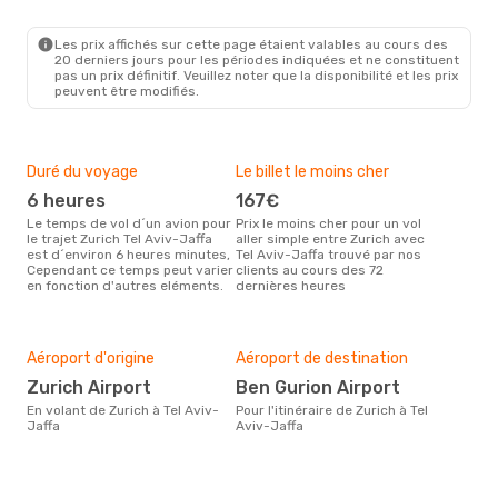
ZRH
- TLV
El Al Israel Airlines
Direct
TLV
- ZRH
Les prix affichés sur cette page étaient valables au cours des
20 derniers jours pour les périodes indiquées et ne constituent
pas un prix définitif. Veuillez noter que la disponibilité et les prix
peuvent être modifiés.
Duré du voyage
Le billet le moins cher
Hau
6 heures
167€
m
Le temps de vol d´un avion pour
Prix le moins cher pour un vol
Il semblerait que mars soit la
le trajet Zurich Tel Aviv-Jaffa
aller simple entre Zurich avec
péri
est d´environ 6 heures minutes,
Tel Aviv-Jaffa trouvé par nos
voya
Cependant ce temps peut varier
clients au cours des 72
Jaff
en fonction d'autres eléments.
dernières heures
effe
Bud
sim
Aéroport d'origine
Aéroport de destination
3
Zurich Airport
Ben Gurion Airport
Le prix d'un billet d´avion Zurich
En volant de Zurich à Tel Aviv-
Pour l'itinéraire de Zurich à Tel
- Te
Jaffa
Aviv-Jaffa
d´en
basé