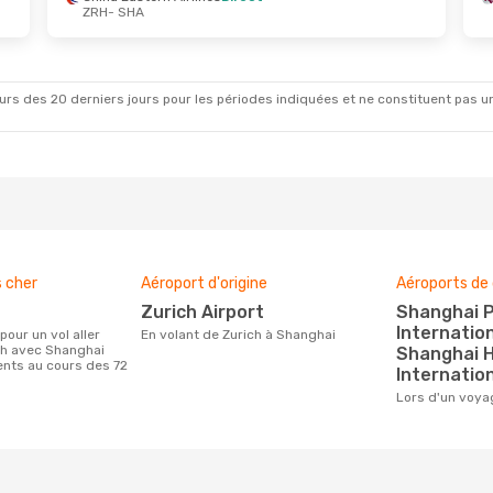
ZRH
- SHA
ept.
- Jeu. 1 Oct.
Sam. 3 Oct.
- Dim. 11 
Klm Royal Dutch Airlines
Qatar Airways
1 Escale
ZRH
- SHA
A
Qatar Airways
1 Escale
Klm Royal Dutch Airlines
SHA
- ZRH
rs des 20 derniers jours pour les périodes indiquées et ne constituent pas un pri
H
s cher
Aéroport d'origine
Aéroports de 
Zurich Airport
Shanghai Pudong
Internation
En volant de Zurich à Shanghai
ch avec Shanghai
Shanghai 
ients au cours des 72
Internation
Lors d'un voy