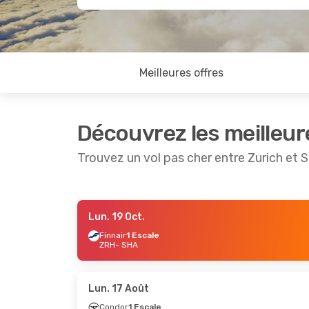
Meilleures offres
Découvrez les meilleur
Trouvez un vol pas cher entre Zurich et 
Lun. 19 Oct.
Lun. 31 Août
- Mer. 9 Sept.
Lun. 19 O
Finnair
1 Escale
ZRH
- SHA
Qatar Airways
1 Escale
Finnair
1
ZRH
- SHA
ZRH
- SH
Qatar Airways
1 Escale
Juneyao 
SHA
- ZRH
SHA
- ZR
Lun. 17 Août
Condor
1 Escale