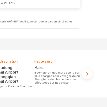
ZRH
- SHA
Oct.
x définitif. Veuillez noter que la disponibilité et les
destination
Haute saison
Compagnies
ce voyage
mars
Swiss In
al Airport,
Il semblerait que mars soit la période la
plus chargée pour voyager de Zurich à
Hongqiao
Les compagnie(s) aérienne(s)
Shanghai selon les recherches
effectuant d
al Airport
effectuées sur notre site.
Shanghai
age de Zurich à Shanghai