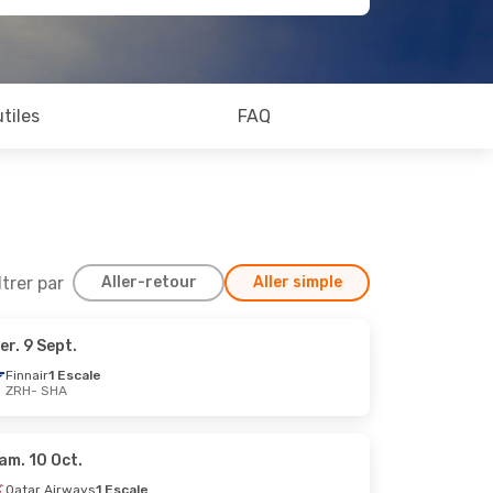
utiles
FAQ
ltrer par
Aller-retour
Aller simple
er. 9 Sept.
7 Août
Finnair
1 Escale
ZRH
- SHA
am. 10 Oct.
Qatar Airways
1 Escale