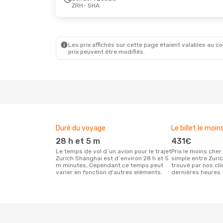
ZRH
- SHA
Jeu. 10 Sept.
- Jeu. 17 Sept.
Mer. 23 S
Turkish Airlines
1 Escale
ZRH
- SHA
1 Escale
Turkish Airlines
1 Escale
ZRH
- SH
SHA
- ZRH
Les prix affichés sur cette page étaient valables au cou
1 Escale
prix peuvent être modifiés.
SHA
- ZR
Duré du voyage
Le billet le moin
28 h et 5 m
431€
Le temps de vol d´un avion pour le trajet
Prix le moins cher pour un vol aller
Zurich Shanghai est d´environ 28 h et 5
simple entre Zuri
m minutes, Cependant ce temps peut
trouvé par nos cl
varier en fonction d'autres eléments.
dernières heures