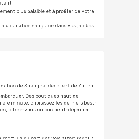
atant.
ment plus paisible et à profiter de votre
la circulation sanguine dans vos jambes.
tination de Shanghai décollent de Zurich.
'embarquer. Des boutiques haut de
ère minute, choisissez les derniers best-
bien, offrez-vous un bon petit-déjeuner
port. La plupart des vols atterrissent à