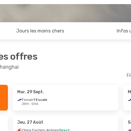
Jours les moins chers
Infos 
es offres
Shanghai
Fi
Mar. 29 Sept.
M
ct.
- Dim. 25 Oct.
Lun. 17 Août
- Jeu. 2
Finnair
1 Escale
ZRH
- SHA
 Escale
Qatar Airways
1 Escale
A
ZRH
- SHA
Airlines
1 Escale
Qatar Airways
1 Escale
H
SHA
- ZRH
Jeu. 27 Août
S
China Eastern Airlines
Direct