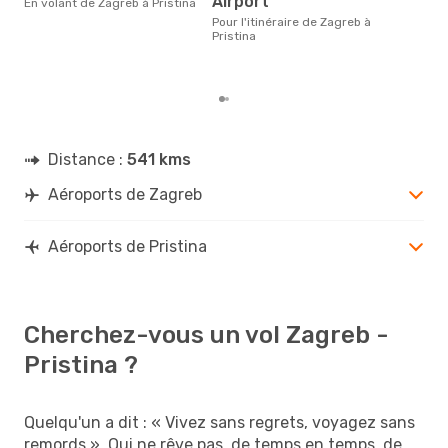
Airport
En volant de Zagreb à Pristina
réel
Pour l'itinéraire de Zagreb à
plus
Pristina
rése
dest
dép
Distance :
541 kms
Aéroports de Zagreb
Aéroports de Pristina
Cherchez-vous un vol Zagreb -
Pristina ?
Quelqu'un a dit : « Vivez sans regrets, voyagez sans
remords ». Qui ne rêve pas, de temps en temps, de