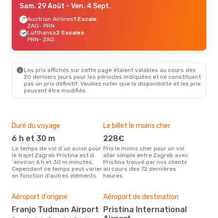
Sam. 29 Août
- Ven. 4 Sept.
Austrian Airlines
1 Escale
ZAG
- PRN
Lufthansa
2 Escales
PRN
- ZAG
Les prix affichés sur cette page étaient valables au cours des
20 derniers jours pour les périodes indiquées et ne constituent
pas un prix définitif. Veuillez noter que la disponibilité et les prix
peuvent être modifiés.
Duré du voyage
Le billet le moins cher
Hau
6 h et 30 m
228€
m
Le temps de vol d´un avion pour
Prix le moins cher pour un vol
Il semblerait que mars soit la
le trajet Zagreb Pristina est d
aller simple entre Zagreb avec
péri
´environ 6 h et 30 m minutes,
Pristina trouvé par nos clients
voya
Cependant ce temps peut varier
au cours des 72 dernières
selo
en fonction d'autres eléments.
heures
sur 
Mei
rés
Aéroport d'origine
Aéroport de destination
ju
Franjo Tudman Airport
Pristina International
Selon des données en temps