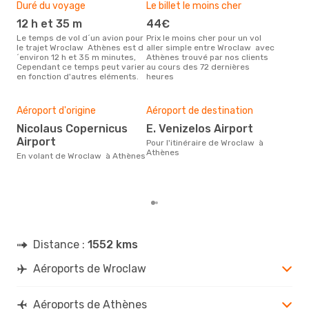
Duré du voyage
Le billet le moins cher
Hau
12 h et 35 m
44€
m
Le temps de vol d´un avion pour
Prix le moins cher pour un vol
Il semblerait que mars soit la
le trajet Wroclaw Athènes est d
aller simple entre Wroclaw avec
péri
´environ 12 h et 35 m minutes,
Athènes trouvé par nos clients
voy
Cependant ce temps peut varier
au cours des 72 dernières
selo
en fonction d'autres eléments.
heures
sur 
Bud
sim
Aéroport d'origine
Aéroport de destination
15
Nicolaus Copernicus
E. Venizelos Airport
Le prix d'un billet d´avion
Airport
Wro
Pour l'itinéraire de Wroclaw à
est 
Athènes
En volant de Wroclaw à Athènes
étan
moi
Distance :
1552 kms
Aéroports de Wroclaw
Aéroports de Athènes