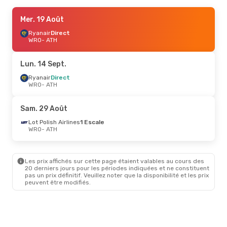
Ven. 16 Oct.
Mer. 19 Août
- Jeu. 22 Oct.
Ryanair
Ryanair
Direct
Direct
WRO
WRO
- ATH
- ATH
Ryanair
Direct
ATH
- WRO
Lun. 14 Sept.
Ryanair
Direct
WRO
- ATH
Sam. 29 Août
Lot Polish Airlines
1 Escale
WRO
- ATH
Les prix affichés sur cette page étaient valables au cours des
20 derniers jours pour les périodes indiquées et ne constituent
pas un prix définitif. Veuillez noter que la disponibilité et les prix
peuvent être modifiés.