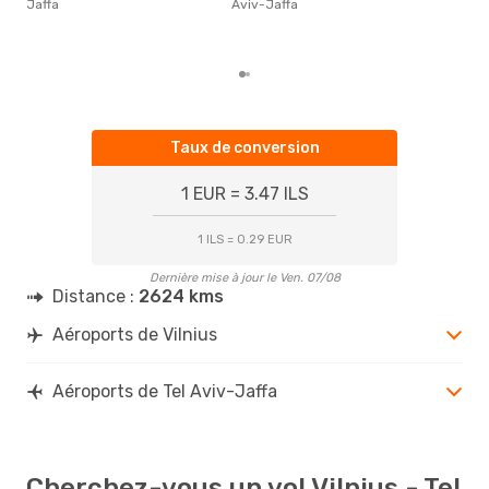
Jaffa
Aviv-Jaffa
basé
Taux de conversion
1 EUR = 3.47 ILS
1 ILS = 0.29 EUR
Dernière mise à jour le Ven. 07/08
Distance :
2624 kms
Aéroports de Vilnius
Aéroports de Tel Aviv-Jaffa
Cherchez-vous un vol Vilnius - Tel