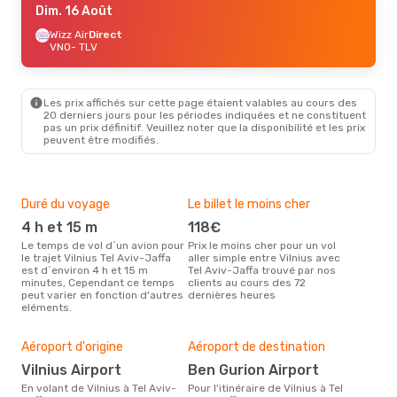
Dim. 16 Août
Wizz Air
Direct
VNO
- TLV
Les prix affichés sur cette page étaient valables au cours des
20 derniers jours pour les périodes indiquées et ne constituent
pas un prix définitif. Veuillez noter que la disponibilité et les prix
peuvent être modifiés.
Duré du voyage
Le billet le moins cher
Hau
4 h et 15 m
118€
m
Le temps de vol d´un avion pour
Prix le moins cher pour un vol
Il semblerait que mars soit la
le trajet Vilnius Tel Aviv-Jaffa
aller simple entre Vilnius avec
péri
est d´environ 4 h et 15 m
Tel Aviv-Jaffa trouvé par nos
voya
minutes, Cependant ce temps
clients au cours des 72
Jaff
peut varier en fonction d'autres
dernières heures
effe
eléments.
Bud
sim
2
Aéroport d'origine
Aéroport de destination
Le prix d'un billet d´avion Vilnius
Vilnius Airport
Ben Gurion Airport
- Te
En volant de Vilnius à Tel Aviv-
Pour l'itinéraire de Vilnius à Tel
d´en