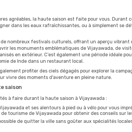
res agréables, la haute saison est faite pour vous. Durant ce
aigner dans les eaux rafraîchissantes, ou à simplement se 
e de nombreux festivals culturels, offrant un aperçu vibrant 
ouvrir les monuments emblématiques de Vijayawada, de visite
sés en extérieur. C’est également une période idéale pour s
omie de Inde dans un restaurant local.
alement profiter des ciels dégagés pour explorer la campag
pour vivre des moments d'aventure en pleine nature.
te saison
tés à faire durant la haute saison à Vijayawada :
ijayawada et ses alentours à pied ou à vélo pour vous imp
ce de tourisme de Vijayawada pour obtenir des conseils sur les
ossible de quitter la ville sans goûter aux spécialités local