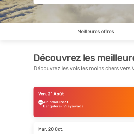
Meilleures offres
Découvrez les meilleur
Découvrez les vols les moins chers vers
Ven. 21 Août
Ven. 21 Août
- Lun. 24 Août
Ven. 25 S
Air India
Direct
Bangalore
- Vijayawada
IndiGo
Direct
Air India
Bangalore
- Vijayawada
Paris
- V
IndiGo
Direct
Air India
Vijayawada
- Bangalore
Vijayaw
Mar. 20 Oct.