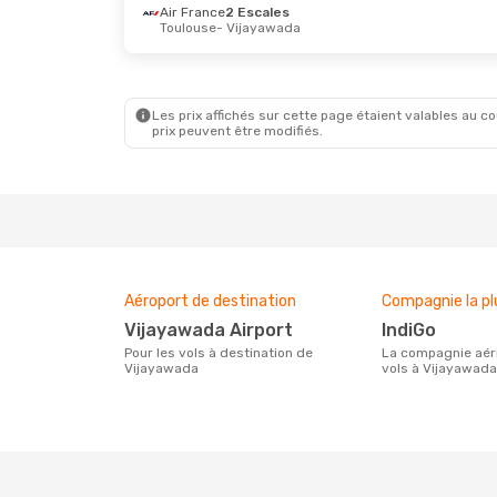
Air France
2 Escales
Toulouse
- Vijayawada
Les prix affichés sur cette page étaient valables au cou
prix peuvent être modifiés.
Aéroport de destination
Compagnie la pl
Vijayawada Airport
IndiGo
Pour les vols à destination de
La compagnie aérienne effectuant des
Vijayawada
vols à Vijayawada