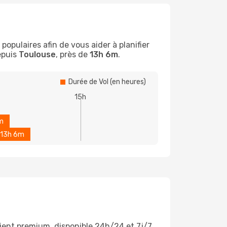
opulaires afin de vous aider à planifier
epuis
Toulouse
, près de
13h 6m
.
Durée de Vol (en heures)
15h
m
13h 6m
lient premium, disponible 24h/24 et 7j/7.