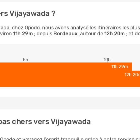
ers Vijayawada ?
da, chez Opodo, nous avons analysé les itinéraires les plus p
nviron
11h 29m
; depuis
Bordeaux
, autour de
12h 20m
; et d
5h
10h
11h 29m
12h 20
pas chers vers Vijayawada
podo et voyagez l’esprit tranquille grâce à notre service c