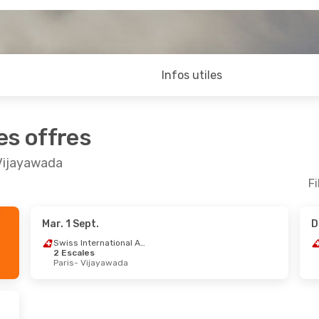
Infos utiles
es offres
 Vijayawada
Fi
Mar. 1 Sept.
D
ept.
- Ven. 2 Oct.
Dim. 13 Sept.
- Dim. 2
Swiss International Air Lines
2 Escales
1 Escale
Lufthansa
2 Escales
Paris
- Vijayawada
ijayawada
Dublin
- Vijayawada
1 Escale
IndiGo
2 Escales
ada
- Paris
Vijayawada
- Dublin