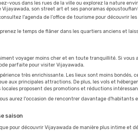
z-vous dans les rues de la ville ou explorez la nature envi
e Vijayawada, son street art et ses panoramas époustouflan
onsultez l'agenda de l’office de tourisme pour découvrir les
prenez le temps de flâner dans les quartiers anciens et lais
iment voyager moins cher et en toute tranquillité. Si vous a
iode parfaite pour visiter Vijayawada.
périence très enrichissante. Les lieux sont moins bondés, c
ueue aux principales attractions. De plus, les vols et héber
 locales proposent des promotions et réductions intéressan
ous aurez l'occasion de rencontrer davantage d'habitants et
se saison
ique pour découvrir Vijayawada de manière plus intime et d