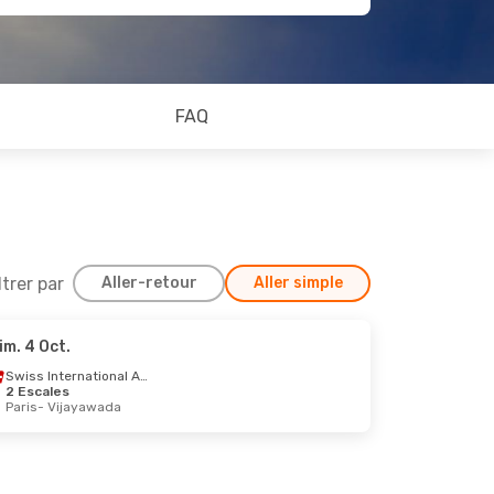
FAQ
ltrer par
Aller-retour
Aller simple
im. 4 Oct.
0 Sept.
Swiss International Air Lines
2 Escales
Paris
- Vijayawada