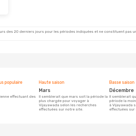
rs des 20 derniers jours pour les périodes indiquées et ne constituent pas un pri
us populaire
Haute saison
Basse saison
mars
décembre
Il semblerait que mars soit la période la
Il semblerait que décembre soit la
plus chargée pour voyager à
période la moi
Vijayawada selon les recherches
à Vijayawada s
effectuées sur notre site.
effectuées sur 