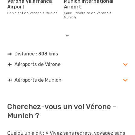
Verona Villafranca
Munich International
Le prix d'un billet d´avion Vérone
Airport
Airport
- M
´env
En volant de Vérone à Munich
Pour l'itinéraire de Vérone à
basé
Munich
Distance :
303 kms
Aéroports de Vérone
Aéroports de Munich
Cherchez-vous un vol Vérone -
Munich ?
Quelqu'un a dit : « Vivez sans regrets, voyagez sans