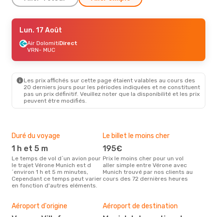
Jeu. 10 Sept.
Lun. 17 Août
- Lun. 14 Sept.
Lufthansa
Air Dolomiti
Direct
Direct
VRN
VRN
- MUC
- MUC
Lufthansa
Direct
MUC
- VRN
Les prix affichés sur cette page étaient valables au cours des
Dim. 16 Août
- Dim. 23 Août
20 derniers jours pour les périodes indiquées et ne constituent
pas un prix définitif. Veuillez noter que la disponibilité et les prix
Lufthansa
Direct
peuvent être modifiés.
VRN
- MUC
Air Dolomiti
Direct
MUC
- VRN
Duré du voyage
Le billet le moins cher
Hau
1 h et 5 m
195€
m
Le temps de vol d´un avion pour
Prix le moins cher pour un vol
Il semblerait que mars soit la
le trajet Vérone Munich est d
aller simple entre Vérone avec
péri
´environ 1 h et 5 m minutes,
Munich trouvé par nos clients au
voy
Cependant ce temps peut varier
cours des 72 dernières heures
selo
en fonction d'autres eléments.
sur 
Bud
sim
Aéroport d'origine
Aéroport de destination
2