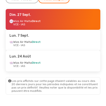
Jeu. 3 Sept.
Dim. 27 Sept.
- Mer. 9 Sept.
Wizz Air Malta
Wizz Air Malta
1 Escale
Direct
VCE
VCE
- IAS
- IAS
Tarom
1 Escale
IAS
- VCE
Lun. 7 Sept.
Lun. 14 Sept.
Wizz Air Malta
- Lun. 21 Sept.
Direct
VCE
- IAS
Wizz Air Malta
Direct
VCE
- IAS
Austrian Airlines
1 Escale
Lun. 24 Août
IAS
- VCE
Wizz Air Malta
Direct
VCE
- IAS
Les prix affichés sur cette page étaient valables au cours des
20 derniers jours pour les périodes indiquées et ne constituent
pas un prix définitif. Veuillez noter que la disponibilité et les prix
peuvent être modifiés.