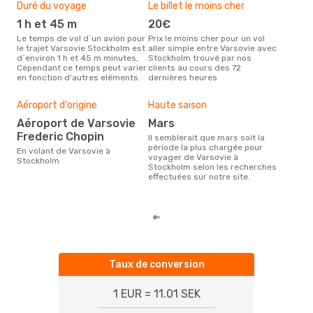
Duré du voyage
Le billet le moins cher
Com
des
1 h et 45 m
20€
Wizz Air, Lot Polish
Le temps de vol d´un avion pour
Prix le moins cher pour un vol
Air
le trajet Varsovie Stockholm est
aller simple entre Varsovie avec
d´environ 1 h et 45 m minutes,
Stockholm trouvé par nos
Les compagnie(s) aérienne(s)
Cependant ce temps peut varier
clients au cours des 72
effe
en fonction d'autres eléments.
dernières heures
Var
Mei
Aéroport d'origine
Haute saison
rés
Aéroport de Varsovie
mars
av
Frederic Chopin
Il semblerait que mars soit la
Selon des données en temps
période la plus chargée pour
En volant de Varsovie à
réel
voyager de Varsovie à
Stockholm
plus
Stockholm selon les recherches
rése
effectuées sur notre site.
dest
dép
Taux de conversion
1 EUR = 11.01 SEK