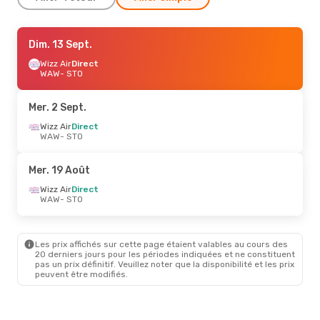
Ven. 18 Sept.
Dim. 13 Sept.
- Lun. 21 Sept.
Wizz Air
Wizz Air
Direct
Direct
WAW
WAW
- STO
- STO
Wizz Air
Direct
STO
- WAW
Mer. 2 Sept.
Ven. 4 Sept.
Wizz Air
Direct
- Lun. 7 Sept.
WAW
- STO
Wizz Air
Direct
WAW
- STO
Wizz Air
Direct
Mer. 19 Août
STO
- WAW
Wizz Air
Direct
WAW
- STO
Lun. 24 Août
- Lun. 24 Août
Lot Polish Airlines
Direct
WAW
- STO
Les prix affichés sur cette page étaient valables au cours des
Ryanair
Direct
20 derniers jours pour les périodes indiquées et ne constituent
STO
- WAW
pas un prix définitif. Veuillez noter que la disponibilité et les prix
peuvent être modifiés.