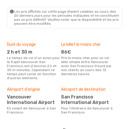
YVR
- SFO
Flair Airlines
Direct
SFO
- YVR
Les prix affichés sur cette page étaient valables au cours des
20 derniers jours pour les périodes indiquées et ne constituent
pas un prix définitif. Veuillez noter que la disponibilité et les prix
peuvent être modifiés.
Duré du voyage
Le billet le moins cher
Hau
2 h et 30 m
86€
m
Le temps de vol d´un avion pour
Prix le moins cher pour un vol
Il semblerait que mars soit la
le trajet Vancouver San
aller simple entre Vancouver
péri
Francisco est d´environ 2 h et
avec San Francisco trouvé par
voy
30 m minutes, Cependant ce
nos clients au cours des 72
Fran
temps peut varier en fonction
dernières heures
effe
d'autres eléments.
Bud
sim
Aéroport d'origine
Aéroport de destination
14
Vancouver
San Francisco
Le prix d'un billet d´avion
International Airport
International Airport
Van
Opod
En volant de Vancouver à San
Pour l'itinéraire de Vancouver à
prix
Francisco
San Francisco
der