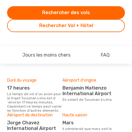
Rechercher des vols
Rechercher Vol + Hôtel
Jours les moins chers
FAQ
Duré du voyage
Aéroport d'origine
Bud
sim
17 heures
Benjamin Matienzo
4
International Airport
Le temps de vol d´un avion pour
le trajet Tucuman Lima est d
Le prix d'un billet d´avion
En volant de Tucuman à Lima
´environ 17 heures minutes,
Tuc
Cependant ce temps peut varier
d´en
en fonction d'autres eléments.
basé
Aéroport de destination
Haute saison
Jorge Chavez
mars
International Airport
Il semblerait que mars soit la