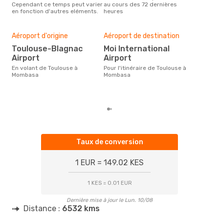
Cependant ce temps peut varier
au cours des 72 dernières
selo
en fonction d'autres eléments.
heures
sur 
Mei
rés
Aéroport d'origine
Aéroport de destination
fé
Toulouse-Blagnac
Moi International
Airport
Airport
Selon des données en temps
réel
En volant de Toulouse à
Pour l'itinéraire de Toulouse à
plus
Mombasa
Mombasa
rése
des
dép
Taux de conversion
1 EUR = 149.02 KES
1 KES = 0.01 EUR
Dernière mise à jour le Lun. 10/08
Distance :
6532 kms