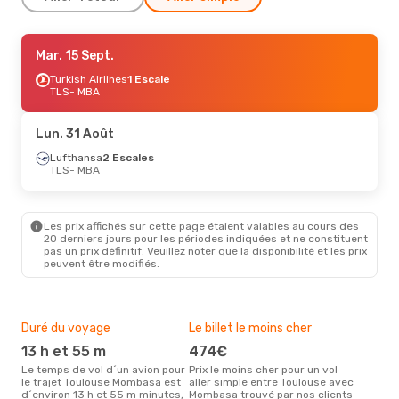
Mar. 1 Sept.
Mar. 15 Sept.
- Mer. 9 Sept.
Lufthansa
Turkish Airlines
2 Escales
1 Escale
TLS
TLS
- MBA
- MBA
Lufthansa
2 Escales
MBA
- TLS
Lun. 31 Août
Lufthansa
2 Escales
TLS
- MBA
Les prix affichés sur cette page étaient valables au cours des
20 derniers jours pour les périodes indiquées et ne constituent
pas un prix définitif. Veuillez noter que la disponibilité et les prix
peuvent être modifiés.
Duré du voyage
Le billet le moins cher
Hau
13 h et 55 m
474€
m
Le temps de vol d´un avion pour
Prix le moins cher pour un vol
Il semblerait que mars soit la
le trajet Toulouse Mombasa est
aller simple entre Toulouse avec
péri
d´environ 13 h et 55 m minutes,
Mombasa trouvé par nos clients
voy