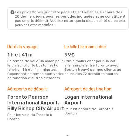
YTO
- BOS
Porter Airlines
Direct
BOS
- YTO
Les prix affichés sur cette page étaient valables au cours des
20 derniers jours pour les périodes indiquées et ne constituent
pas un prix définitif. Veuillez noter que la disponibilité et les prix
peuvent être modifiés.
Duré du voyage
Le billet le moins cher
Hau
1 h et 41 m
99€
a
Le temps de vol d´un avion pour
Prix le moins cher pour un vol
Il semblerait que août soit la
le trajet Toronto Boston est d
aller simple entre Toronto avec
péri
´environ 1 h et 41 m minutes,
Boston trouvé par nos clients au
voy
Cependant ce temps peut varier
cours des 72 dernières heures
selo
en fonction d'autres eléments.
sur 
Bud
Aéroports de départ
Aéroport de destination
sim
Toronto Pearson
Logan International
19
International Airport,
Airport
Le prix d'un billet d´avion
Billy Bishop City Airport
Tor
Pour l'itinéraire de Toronto à
est 
Boston
Pour les vols de Toronto à
étan
Boston
moi