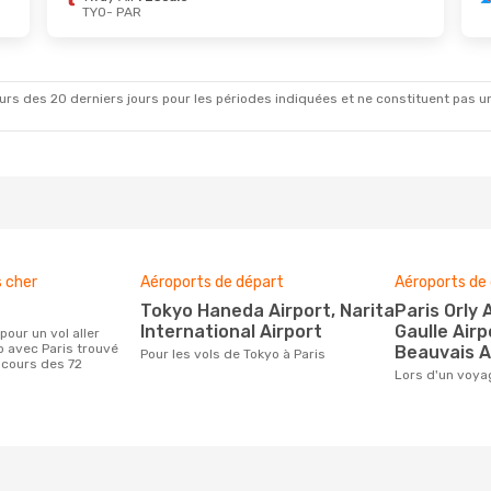
TYO
- PAR
ept.
- Jeu. 1 Oct.
Lun. 5 Oct.
- Mer. 7 Oc
 Airlines
2 Escales
Vietnam Airlines
1 Esca
R
TYO
- PAR
rs des 20 derniers jours pour les périodes indiquées et ne constituent pas un pri
r
2 Escales
Air India
1 Escale
O
PAR
- TYO
s cher
Aéroports de départ
Aéroports de 
Tokyo Haneda Airport, Narita
Paris Orly Airport, Charles De
International Airport
Gaulle Airp
o avec Paris trouvé
Beauvais A
Pour les vols de Tokyo à Paris
 cours des 72
Lors d'un voya