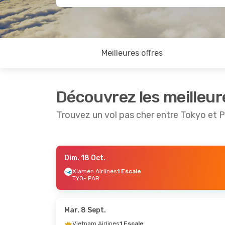
Meilleures offres
Découvrez les meilleur
Trouvez un vol pas cher entre Tokyo et P
Dim. 18 Oct.
Mer. 9 Sept.
- Dim. 13 Sept.
Mer. 2 Se
Xiamen Airlines
1 Escale
TYO
- PAR
China Southern Airlines
1 Escale
1 Escale
TYO
- PAR
TYO
- PA
China Southern Airlines
1 Escale
1 Escale
Mar. 8 Sept.
PAR
- TYO
PAR
- TY
Vietnam Airlines
1 Escale