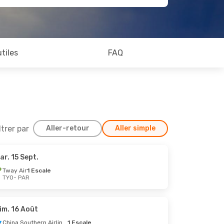
utiles
FAQ
ltrer par
Aller-retour
Aller simple
ar. 15 Sept.
 Oct.
Tway Air
1 Escale
TYO
- PAR
im. 16 Août
China Southern Airlines
1 Escale