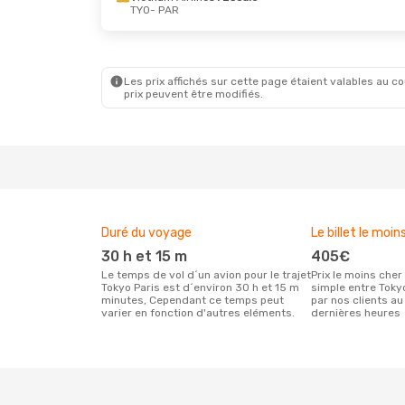
TYO
- PAR
Dim. 16 Août
- Mar. 25 Août
Dim. 27 S
Tway Air
1 Escale
Malaysia
TYO
- PAR
TYO
- PA
Les prix affichés sur cette page étaient valables au cou
Etihad Airways
1 Escale
Oman Ai
prix peuvent être modifiés.
PAR
- TYO
PAR
- TY
Duré du voyage
Le billet le moin
30 h et 15 m
405€
Le temps de vol d´un avion pour le trajet
Prix le moins cher pour un vol aller
Tokyo Paris est d´environ 30 h et 15 m
simple entre Toky
minutes, Cependant ce temps peut
par nos clients au
varier en fonction d'autres eléments.
dernières heures