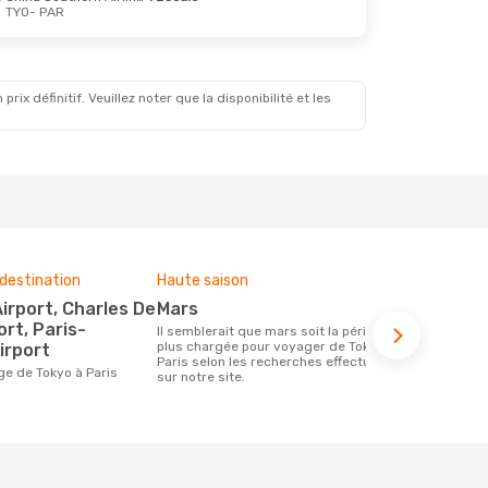
TYO
- PAR
t.
le
x définitif. Veuillez noter que la disponibilité et les
destination
Haute saison
Compagnies
ce voyage
mars
Air France, All Nippon
ort, Paris-
Il semblerait que mars soit la période la
Airways
plus chargée pour voyager de Tokyo à
irport
Paris selon les recherches effectuées
Les compagnie(s) aérienne(s)
ge de Tokyo à Paris
sur notre site.
effectuant d