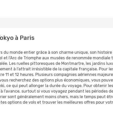
okyo à Paris
eurs du monde entier grâce à son charme unique, son histoir
l et l'Arc de Triomphe aux musées de renommée mondiale tel
galée. Les ruelles pittoresques de Montmartre, les jardins l
ment à l'attrait irrésistible de la capitale française. Pour
tre 11 et 12 heures. Plusieurs compagnies aériennes majeure
i vous recherchez des options plus économiques, vous pouve
ki, ce qui peut allonger la durée du voyage. Pour obtenir le
is à l'avance, surtout si vous voyagez pendant les périodes 
rier sont généralement moins chers, mais le temps peut êt
es options de vols et trouver les meilleures offres pour vot