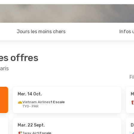
Jours les moins chers
Infos 
es offres
aris
Fi
Mer. 14 Oct.
M
pt.
- Dim. 6 Sept.
Lun. 19 Oct.
- Mar. 27
Vietnam Airlines
1 Escale
TYO
- PAR
China Southern Airlines
China Southern Airlines
1 Escale
R
TYO
- PAR
China Southern Airlines
China Southern Airlines
1 Escale
Mar. 22 Sept.
D
O
PAR
- TYO
Tway Air
1 Escale