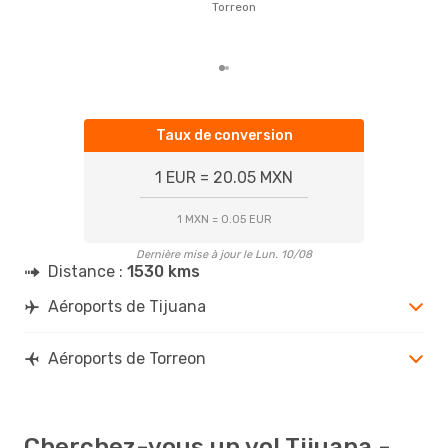
basé
Torreon
Taux de conversion
1 EUR = 20.05 MXN
1 MXN = 0.05 EUR
Dernière mise à jour le Lun. 10/08
Distance :
1530 kms
Aéroports de Tijuana
Aéroports de Torreon
Cherchez-vous un vol Tijuana -