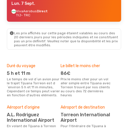
Lun. 7 Sept.
VivaAerobus
Direct
TIJ
- TRC
Les prix affichés sur cette page étaient valables au cours des
20 derniers jours pour les périodes indiquées et ne constituent
pas un prix définitif. Veuillez noter que la disponibilité et les prix
peuvent être modifiés.
Duré du voyage
Le billet le moins cher
Hau
5 h et 11 m
86€
m
Le temps de vol d´un avion pour
Prix le moins cher pour un vol
Il semblerait que mars soit la
le trajet Tijuana Torreon est d
aller simple entre Tijuana avec
péri
´environ 5 h et 11 m minutes,
Torreon trouvé par nos clients
voya
Cependant ce temps peut varier
au cours des 72 dernières
selo
en fonction d'autres eléments.
heures
sur 
Bud
sim
Aéroport d'origine
Aéroport de destination
12
A.L. Rodriguez
Torreon International
Le prix d'un billet d´avion Tijuana
International Airport
Airport
- To
´env
En volant de Tijuana à Torreon
Pour l'itinéraire de Tijuana à