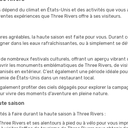
rs dépend du climat en États-Unis et des activités que vous
rentes expériences que Three Rivers offre à ses visiteurs.
res agréables, la haute saison est faite pour vous. Durant ce
aigner dans les eaux rafraîchissantes, ou à simplement se 
e de nombreux festivals culturels, offrant un aperçu vibrant 
ouvrir les monuments emblématiques de Three Rivers, de visit
sés en extérieur. C’est également une période idéale pour s
omie de États-Unis dans un restaurant local.
alement profiter des ciels dégagés pour explorer la campag
pour vivre des moments d'aventure en pleine nature.
ute saison
és à faire durant la haute saison à Three Rivers :
hree Rivers et ses alentours à pied ou à vélo pour vous im