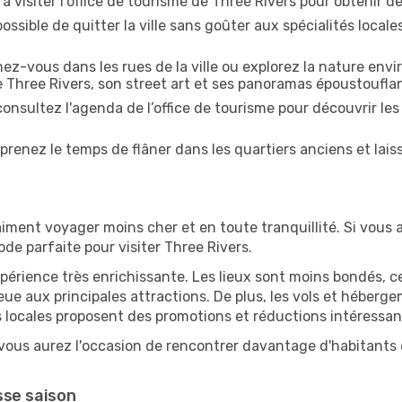
 visiter l'office de tourisme de Three Rivers pour obtenir des
ossible de quitter la ville sans goûter aux spécialités local
z-vous dans les rues de la ville ou explorez la nature envi
e Three Rivers, son street art et ses panoramas époustoufla
onsultez l'agenda de l’office de tourisme pour découvrir les
prenez le temps de flâner dans les quartiers anciens et lais
iment voyager moins cher et en toute tranquillité. Si vous a
iode parfaite pour visiter Three Rivers.
périence très enrichissante. Les lieux sont moins bondés, c
ueue aux principales attractions. De plus, les vols et héber
 locales proposent des promotions et réductions intéressan
 vous aurez l'occasion de rencontrer davantage d'habitants e
sse saison