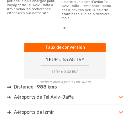
période la plus chargée pour
Le prix d'un billet d´avion Tel
voyager de Tel Aviv-Jaffa à
Aviv-Jaffa - Izmir chez Opodo
Izmir selon les recherches
est d´environ 428 €, ce prix
effectuées sur notre site.
étant basé sur les 6 derniers
mois
Taux de conversion
1 EUR = 55.65 TRY
1 TRY = 0.02 EUR
Dernière mise à jour le Lun. 10/08
Distance :
988 kms
Aéroports de Tel Aviv-Jaffa
Aéroports de Izmir