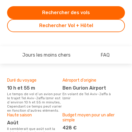
Rechercher des vols
Rechercher Vol + Hôtel
Jours les moins chers
FAQ
Duré du voyage
Aéroport d'origine
Mei
rés
10 h et 55 m
Ben Gurion Airport
d
Le temps de vol d´un avion pour
En volant de Tel Aviv-Jaffa à
le trajet Tel Aviv-Jaffa Izmir est
Izmir
Selon des données en temps
d´environ 10 h et 55 m minutes,
réel
Cependant ce temps peut varier
popu
en fonction d'autres eléments.
rése
Haute saison
Budget moyen pour un aller
dest
simple
dépa
août
428 €
Il semblerait que août soit la