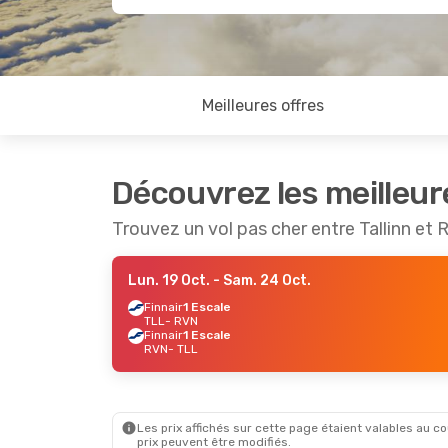
Meilleures offres
Découvrez les meilleur
Trouvez un vol pas cher entre Tallinn et
Lun. 19 Oct.
- Sam. 24 Oct.
Finnair
1 Escale
TLL
- RVN
Finnair
1 Escale
RVN
- TLL
Les prix affichés sur cette page étaient valables au cou
prix peuvent être modifiés.