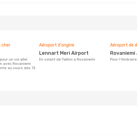
s cher
Aéroport d'origine
Aéroport de d
Lennart Meri Airport
Rovaniemi
En volant de Tallinn à Rovaniemi
Pour l'itinérai
inn avec Rovaniemi
ients au cours des 72