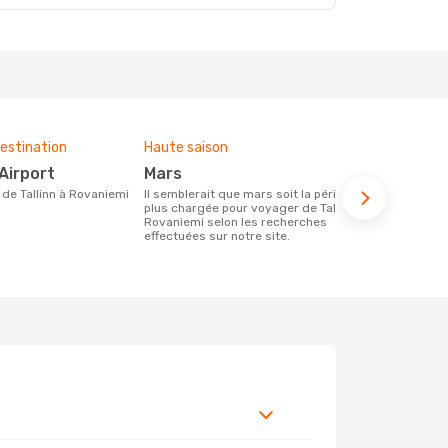
estination
Haute saison
Budget moy
 Airport
mars
213 €
re de Tallinn à Rovaniemi
Il semblerait que mars soit la période la
Le prix d'un billet d´avion Tallinn -
plus chargée pour voyager de Tallinn à
Rovaniemi c
Rovaniemi selon les recherches
213 €, ce pri
effectuées sur notre site.
derniers mo