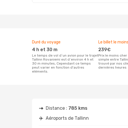
Duré du voyage
Le billet le moin
4 h et 30 m
239€
Le temps de vol d´un avion pour le trajet
Prix le moins cher pour un vol aller
Tallinn Rovaniemi est d´environ 4 h et
simple entre Tall
30 m minutes, Cependant ce temps
trouvé par nos cl
peut varier en fonction d'autres
dernières heures
eléments.
Distance :
785 kms
Aéroports de Tallinn