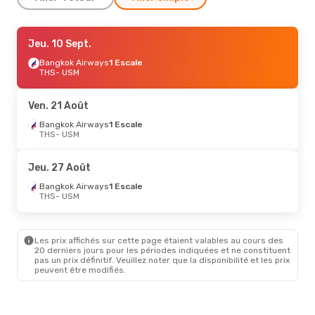
Lun. 31 Août
Jeu. 10 Sept.
- Lun. 7 Sept.
Bangkok Airways
Bangkok Airways
1 Escale
1 Escale
THS
THS
- USM
- USM
Bangkok Airways
2 Escales
USM
- THS
Ven. 21 Août
Bangkok Airways
1 Escale
THS
- USM
Jeu. 27 Août
Bangkok Airways
1 Escale
THS
- USM
Les prix affichés sur cette page étaient valables au cours des
20 derniers jours pour les périodes indiquées et ne constituent
pas un prix définitif. Veuillez noter que la disponibilité et les prix
peuvent être modifiés.