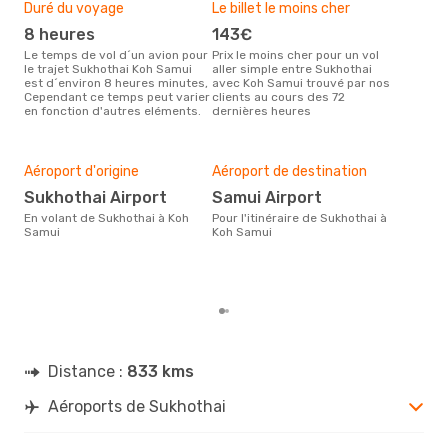
Duré du voyage
Le billet le moins cher
Hau
8 heures
143€
m
Le temps de vol d´un avion pour
Prix le moins cher pour un vol
Il semblerait que mars soit la
le trajet Sukhothai Koh Samui
aller simple entre Sukhothai
péri
est d´environ 8 heures minutes,
avec Koh Samui trouvé par nos
voy
Cependant ce temps peut varier
clients au cours des 72
Sam
en fonction d'autres eléments.
dernières heures
effe
Mei
rés
Aéroport d'origine
Aéroport de destination
j
Sukhothai Airport
Samui Airport
Selon des données en temps
En volant de Sukhothai à Koh
Pour l'itinéraire de Sukhothai à
réel
Samui
Koh Samui
plus
rése
dest
dép
Distance :
833 kms
Aéroports de Sukhothai